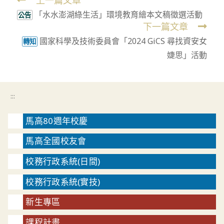
上一篇文章
Read
「水水澎湖綠生活」環境教育繪本文稿徵選活動
more
公告
下一篇文章
articles
國家科學及技術委員會「2024 GiCS 尋找資安女
轉知
婕思」活動
:::
馬高80週年校慶
馬高全國校友會
校務行政系統(日間)
校務行政系統(實技)
新生專區
課程計畫