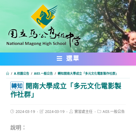
跳
轉
至
主
要
內
選單
容
/
A.校園公告
/
A03.一般公告
/
轉知開南大學成立「多元文化電影製作社群」
開南大學成立「多元文化電影製
:::
轉知
作社群」
Post
Post
Post
Post
2024-03-19
2024-03-19
實習處主任
A03.一般公告
published:
last
author:
category:
modified:
說明：