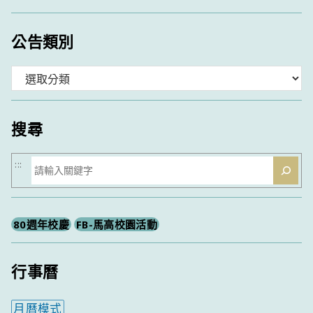
公告類別
分
類
搜尋
搜
:::
尋
80週年校慶
FB-馬高校園活動
行事曆
月曆模式