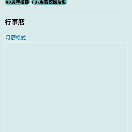
80週年校慶
FB-馬高校園活動
行事曆
月曆模式
內嵌行事曆為視覺預覽，完整行事曆內容請使用