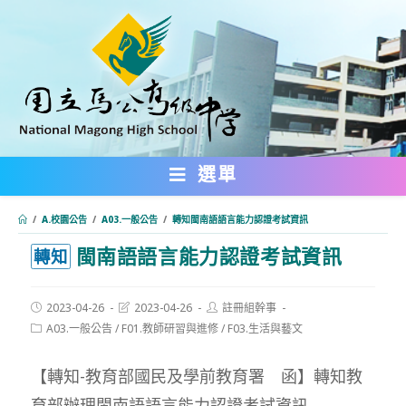
跳
轉
至
主
要
內
選單
容
/
A.校園公告
/
A03.一般公告
/
轉知閩南語語言能力認證考試資訊
閩南語語言能力認證考試資訊
:::
轉知
Post
Post
Post
2023-04-26
2023-04-26
註冊組幹事
published:
last
author:
Post
A03.一般公告
/
F01.教師研習與進修
/
F03.生活與藝文
modified:
category:
【轉知-教育部國民及學前教育署 函】轉知教
育部辦理閩南語語言能力認證考試資訊