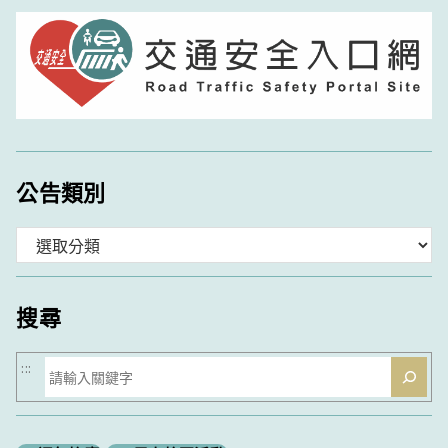
公告類別
分
類
搜尋
搜
:::
尋