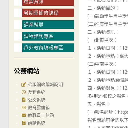
一、依據教育部111
選課資訊
二、活動目的：
暑期重補修課程
(一)鼓勵學生自主
(二)推廣學生自主學
課業輔導
三、活動資訊：
課程諮詢專區
(一)北東場次：
戶外教育填報專區
１、活動日期：112
２、活動地點：臺大
(二)中南場次：
公務網站
１、活動日期：112
２、活動地點:蓮潭
公版網站編輯說明
四、活動對象：11
差勤系統
多接受 40校之報
公文系統
五、報名：
教育雲信箱
(一)報名網址：https
教職員工信箱
報名問題可洽詢以下
請購系統