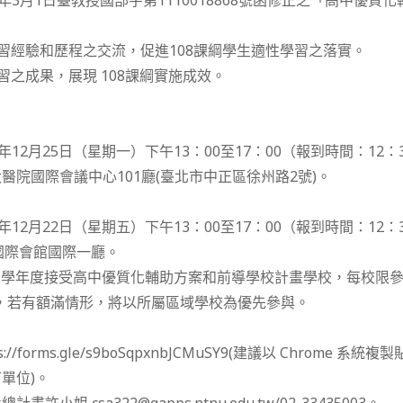
年3月1日臺教授國部字第1110018868號函修正之「高中優質
學習經驗和歷程之交流，促進108課綱學生適性學習之落實。
習之成果，展現 108課綱實施成效。
年12月25日（星期一）下午13：00至17：00（報到時間：12：3
醫院國際會議中心101廳(臺北市中正區徐州路2號)。
年12月22日（星期五）下午13：00至17：00（報到時間：12：3
國際會館國際一廳。
2 學年度接受高中優質化輔助方案和前導學校計畫學校，每校限參與
名，若有額滿情形，將以所屬區域學校為優先參與。
://forms.gle/s9boSqpxnbJCMuSY9(建議以 Chrome 
單位)。