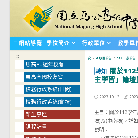
跳
轉
至
主
要
:::
網站導覽
學校簡介
行政單位
教學單
內
容
:::
/
A.校園公告
/
A03.一般公告
馬高80週年校慶
關於11
:::
轉知
馬高全國校友會
主學習」論壇
校務行政系統(日間)
Post
Post
2023-10-12
2023
校務行政系統(實技)
published:
last
modifie
主旨：關於112學
新生專區
場)及(中南場)，詳
課程計畫
說明：