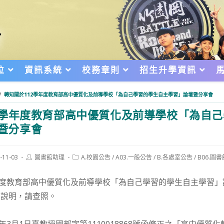
位
資訊系統
校務章則
招生升學資訊
/
轉知關於112學年度教育部高中優質化及前導學校「為自己學習的學生自主學習」論壇暨分享會
2學年度教育部高中優質化及前導學校「為自
暨分享會
Post
Post
-11-03
圖書館助理
A.校園公告
/
A03.一般公告
/
B.各處室公告
/
B06.圖
author:
category:
d:
年度教育部高中優質化及前導學校「為自己學習的學生自主學習」
如說明，請查照。