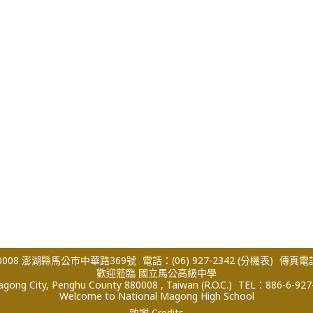
008 澎湖縣馬公市中華路369號
電話：(06) 927-2342
(分機表)
傳真電話：
歡迎蒞臨 國立馬公高級中學
ong City, Penghu County 880008 , Taiwan (R.O.C.)
TEL：886-6-927
Welcome to National Magong High School
致謝 Credits