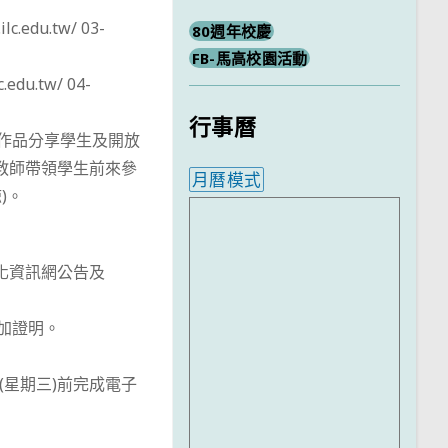
du.tw/ 03-
80週年校慶
FB-馬高校園活動
u.tw/ 04-
行事曆
名作品分享學生及開放
教師帶領學生前來參
月曆模式
)。
內嵌行事曆為視覺預覽，完
優質化資訊網公告及
加證明。
(星期三)前完成電子