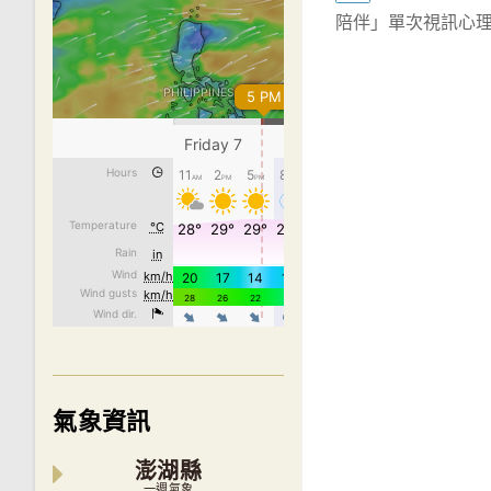
陪伴」單次視訊心
articles
氣象資訊
澎湖縣
一週氣象