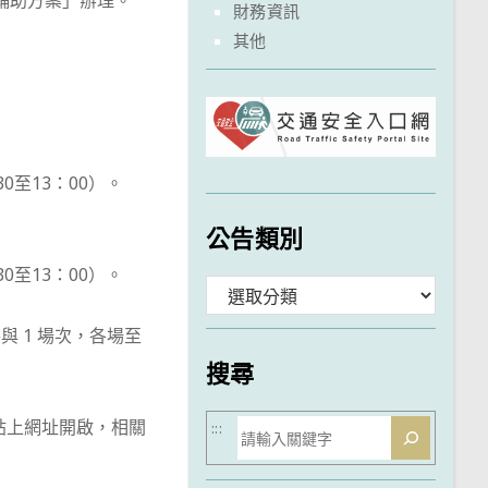
化輔助方案」辦理。
財務資訊
其他
0至13：00）。
公告類別
0至13：00）。
分
類
 1 場次，各場至
搜尋
搜
系統複製貼上網址開啟，相關
:::
尋