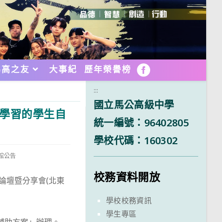
馬高之友
大事紀
歷年榮譽榜
FB
:::
國立馬公高級中學
己學習的學生自
統一編號：96402805
學校代碼：160302
書館公告
校務資料開放
論壇暨分享會(北東
學校校務資訊
學生專區