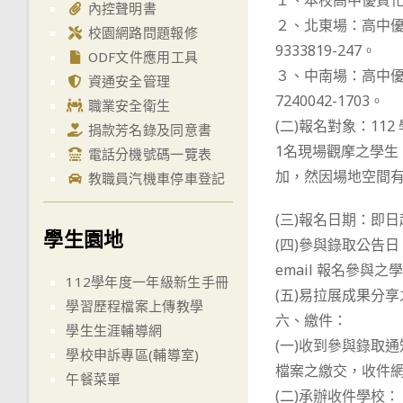
１、本校高中優質化總計畫許
內控聲明書
２、北東場：高中優分召學
校園網路問題報修
9333819-247。
ODF文件應用工具
３、中南場：高中優分召學
資通安全管理
7240042-1703。
職業安全衛生
(二)報名對象：1
捐款芳名錄及同意書
1名現場觀摩之學生
電話分機號碼一覽表
加，然因場地空間有
教職員汽機車停車登記
(三)報名日期：即日起
學生園地
(四)參與錄取公告日
email 報名參與之
112學年度一年級新生手冊
(五)易拉展成果分
學習歷程檔案上傳教學
六、繳件：
學生生涯輔導網
(一)收到參與錄取通
學校申訴專區(輔導室)
檔案之繳交，收件網
午餐菜單
(二)承辦收件學校：