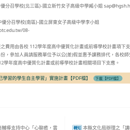
召學校(北三區)-國立新竹女子高級中學臧小姐 sap@hgsh.hc.edu
中優分召學校(南區)-國立屏東女子高級中學李小姐
tc.edu.tw/08-
之費用由各校 112學年度高中優質化計畫或前導學校計畫項下
份，參加人員請服務單位予以公(差)假並惠予課務排代，各校
12學年度高中優質化計畫或前導學校計畫相關項目下支應。
自己學習的學生自主學習」實施計畫【PDF檔】
下載【PDF檔】
商輔導支持中心「心聊癒，雲
本縣文化局辦理之「講
轉知