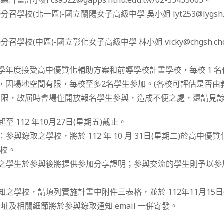
小姐 csa322@gapps.ntnu.edu.tw/02-33435003。
校(北一區)-國立蘭陽女子高級中學 吳小姐 lyt253@lygsh.ilc.e
校(中區)-國立彰化女子高級中學 林小姐 vicky@chgsh.chc.ed
12 學年度接受高中優質化輔助方案和前導學校計畫學校，每校 1 
，因場地空間有限，每校至多2名學生參加。(各校可評估是否由
限，故屆時會場僅開放報名學生參與，造成不便之處，還請見諒
至 112 年10月27日(星期五)截止。
：參與錄取之學校，將於 112 年 10 月 31日(星期二)於高中
學校。
享之學生於參與後將提供參加分享證明；參與交流的學生則予以參
知之學校，請填列實施計畫中附件三表格，並於 112年11月15日
址及相關細節將於參與錄取通知 email 一併寄發。