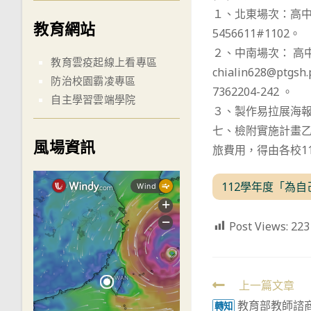
１、北東場次：高中優分
教育網站
5456611#1102。
２、中南場次： 高
教育雲疫起線上看專區
chialin628@ptgsh.p
防治校園霸凌專區
7362204-242 。
自主學習雲端學院
３、製作易拉展海報
七、檢附實施計畫乙
風場資訊
旅費用，得由各校1
112學年度「為
Post Views:
223
Read
上一篇文章
教育部教師諮
more
轉知