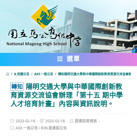
跳
轉
至
主
要
內
選單
容
/
A.校園公告
/
A03.一般公告
/
轉知陽明交通大學與中華國際創新教育資源交流協會辦理「
陽明交通大學與中華國際創新教
:::
轉知
育資源交流協會辦理「第十五 期中學
人才培育計畫」內容與資訊說明。
Post
Post
Post
2023-02-18
2023-02-18
圖書館管理員
published:
last
author:
Post
A03.一般公告
/
B06.圖書館公告
modified:
category: