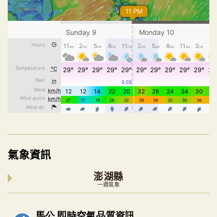
氣象資訊
澎湖縣
一週氣象
內嵌空氣品質小工具為視覺預覽，完整即時空氣