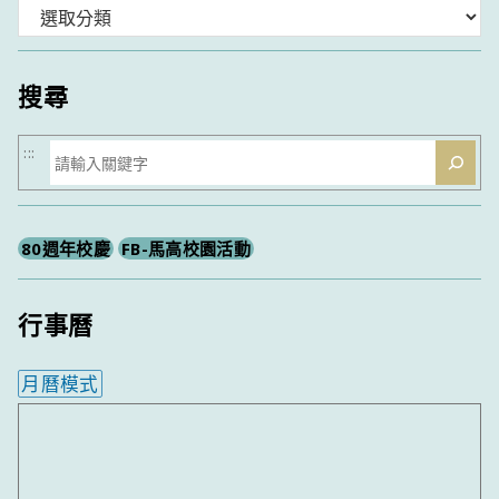
分
類
搜尋
搜
:::
尋
80週年校慶
FB-馬高校園活動
行事曆
月曆模式
內嵌行事曆為視覺預覽，完整行事曆內容請使用