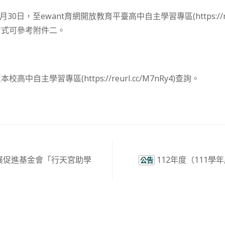
0日，至ewant育網開放教育平臺高中自主學習專區(https://reur
方式可參考附件二。
：
自主學習專區(https://reurl.cc/M7nRy4)查詢。
展促進基金會「行天宮助學
112年度（111
公告