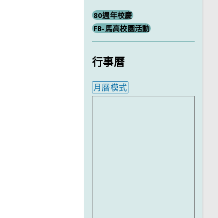
80週年校慶
FB-馬高校園活動
行事曆
月曆模式
內嵌行事曆為視覺預覽，完