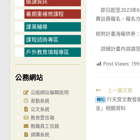
選課資訊
即日起至2023年6月3
暑期重補修課程
費註冊報名，報名
課業輔導
檢附計畫海報供參
課程諮詢專區
詳細計畫內容請至本校高中
戶外教育填報專區
Post Views:
199
公務網站
Read
上一篇文章
公版網站編輯說明
行天宮文教發
more
轉知
差勤系統
金」相關資料
articles
公文系統
教育雲信箱
教職員工信箱
請購系統