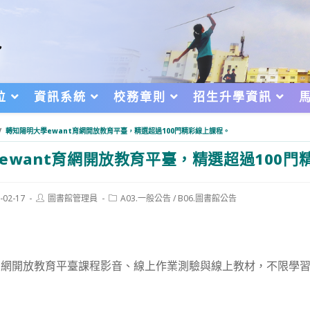
位
資訊系統
校務章則
招生升學資訊
/
轉知陽明大學ewant育網開放教育平臺，精選超過100門精彩線上課程。
ewant育網開放教育平臺，精選超過100門
Post
Post
-02-17
圖書館管理員
A03.一般公告
/
B06.圖書館公告
author:
category:
d:
育網開放教育平臺課程影音、線上作業測驗與線上教材，不限學