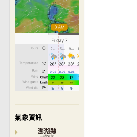
氣象資訊
澎湖縣
一週氣象