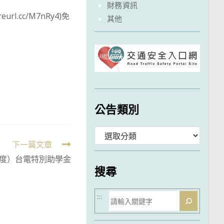
財務資訊
l.cc/M7nRy4)免
其他
公告類別
分
下一篇文章
類
學年度）台電特別助學金
搜尋
搜
:::
尋