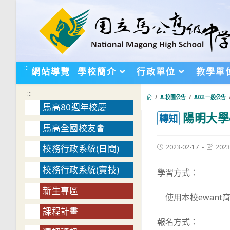
跳
轉
至
主
要
:::
網站導覽
學校簡介
行政單位
教學單
內
容
:::
/
A.校園公告
/
A03.一般公告
馬高80週年校慶
陽明大學
:::
轉知
馬高全國校友會
Post
Post
2023-02-17
2023
校務行政系統(日間)
published:
last
modifie
校務行政系統(實技)
學習方式：
新生專區
使用本校ewant
課程計畫
報名方式：