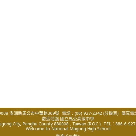
008 澎湖縣馬公市中華路369號
電話：(06) 927-2342
(分機表)
傳真電話：
歡迎蒞臨 國立馬公高級中學
ong City, Penghu County 880008 , Taiwan (R.O.C.)
TEL：886-6-927
Welcome to National Magong High School
致謝 Credits