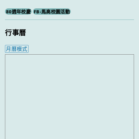
80週年校慶
FB-馬高校園活動
行事曆
月曆模式
內嵌行事曆為視覺預覽，完整行事曆內容請使用