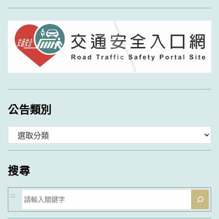
公告類別
分
類
搜尋
搜
:::
尋