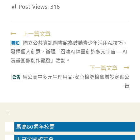
Post Views:
316
上一篇文章
Read
國立公共資訊圖書館為鼓勵青少年活用AI技巧、
more
轉知
發揮個人創意，辦理「召喚AI精靈創造多元宇宙──AI
articles
漫畫圖像創作甄選」活動。
下一篇文章
馬公高中多元生理用品-安心棉舒棉盒增設定點公
公告
告
:::
馬高80週年校慶
馬高全國校友會