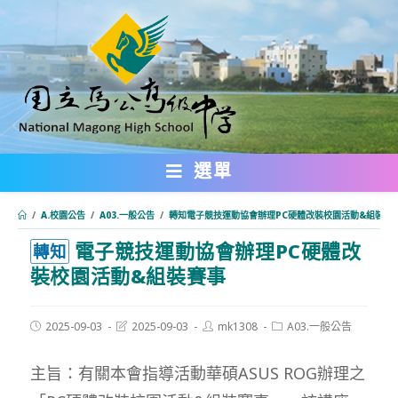
跳
轉
至
主
要
內
選單
容
/
A.校園公告
/
A03.一般公告
/
轉知電子競技運動協會辦理PC硬體改裝校園活動&組裝賽
電子競技運動協會辦理PC硬體改
:::
轉知
裝校園活動&組裝賽事
Post
Post
Post
Post
2025-09-03
2025-09-03
mk1308
A03.一般公告
published:
last
author:
category:
modified:
主旨：有關本會指導活動華碩ASUS ROG辦理之