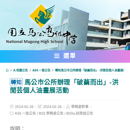
跳
轉
至
主
要
內
選單
容
/
A.校園公告
/
A03.一般公告
/
轉知馬公市公所辦理「破繭而出」-洪閒芸個人油畫展活動
馬公市公所辦理「破繭而出」-洪
:::
轉知
閒芸個人油畫展活動
Post
Post
Post
2024-02-26
2024-02-26
學務處幹事
published:
last
author:
Post
A03.一般公告
/
B03.學務處公告
/
B03a.訓育組公告
modified:
category:
說明：