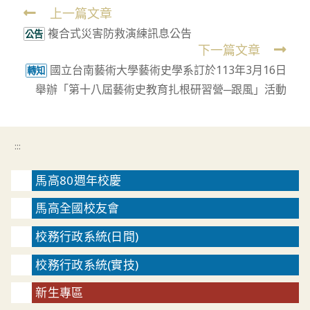
上一篇文章
Read
複合式災害防救演練訊息公告
more
公告
下一篇文章
articles
國立台南藝術大學藝術史學系訂於113年3月16日
轉知
舉辦「第十八屆藝術史教育扎根研習營─跟風」活動
:::
馬高80週年校慶
馬高全國校友會
校務行政系統(日間)
校務行政系統(實技)
新生專區