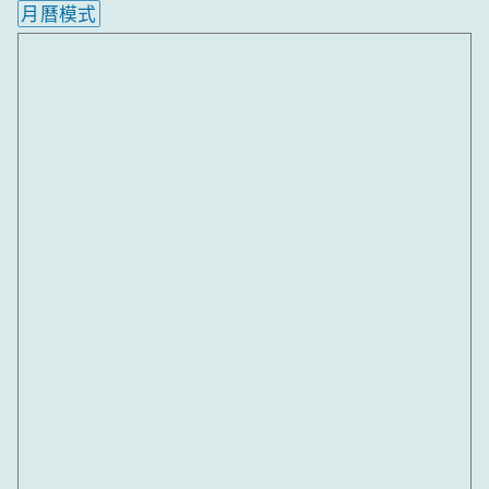
月曆模式
內嵌行事曆為視覺預覽，完整行事曆內容請使用