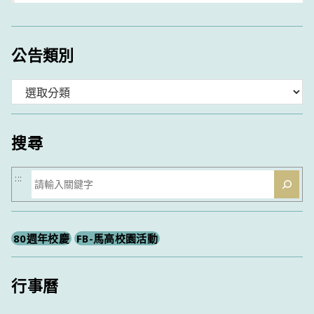
公告類別
分
類
搜尋
搜
:::
尋
80週年校慶
FB-馬高校園活動
行事曆