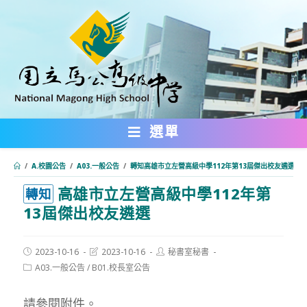
跳
轉
至
主
要
內
選單
容
/
A.校園公告
/
A03.一般公告
/
轉知高雄市立左營高級中學112年第13屆傑出校友遴選
高雄市立左營高級中學112年第
:::
轉知
13屆傑出校友遴選
Post
Post
Post
2023-10-16
2023-10-16
秘書室秘書
published:
last
author:
Post
A03.一般公告
/
B01.校長室公告
modified:
category:
請參閱附件。