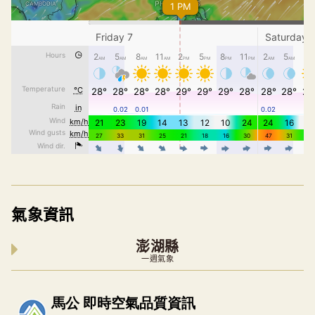
氣象資訊
澎湖縣
一週氣象
內嵌空氣品質小工具為視覺預覽，完整即時空氣