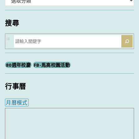
類
搜尋
搜
:::
尋
80週年校慶
FB-馬高校園活動
行事曆
月曆模式
內嵌行事曆為視覺預覽，完整行事曆內容請使用