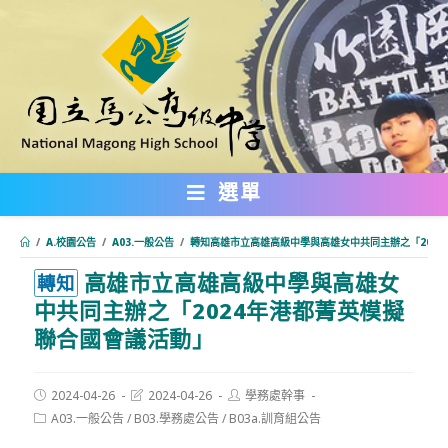
跳
轉
至
主
要
內
選單
容
/
A.校園公告
/
A03.一般公告
/
轉知高雄市立高雄高級中學與高雄女中共同主辦之「202
高雄市立高雄高級中學與高雄女
:::
轉知
中共同主辦之「2024年港都菁英模擬
聯合國會議活動」
Post
Post
Post
2024-04-26
2024-04-26
學務處幹事
published:
last
author:
Post
A03.一般公告
/
B03.學務處公告
/
B03a.訓育組公告
modified:
category: