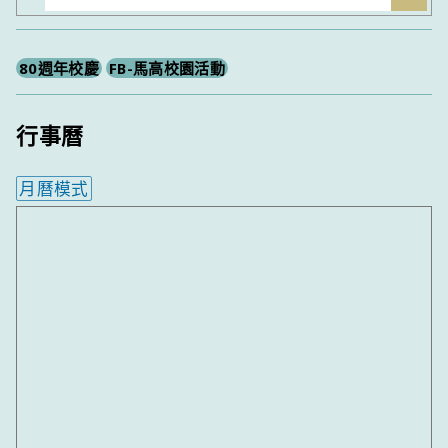
尋
80週年校慶
FB-馬高校園活動
行事曆
月曆模式
內嵌行事曆為視覺預覽，完整行事曆內容請使用