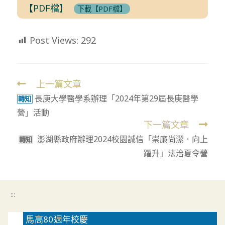
【PDF檔】
下載【PDF檔】
Post Views:
292
上一篇文章
Read
長庚大學醫學系辦理「2024年第29屆長庚醫學
more
轉知
營」活動
articles
下一篇文章
澎湖縣政府辦理2024校園誠信「崇廉尚潔．向上
轉知
躍升」法治夏令營
:::
馬高80週年校慶