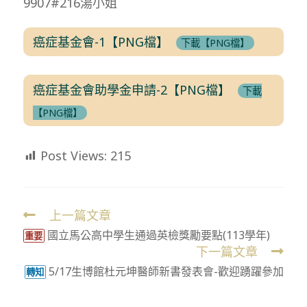
9907#216湯小姐
癌症基金會-1【PNG檔】
下載【PNG檔】
癌症基金會助學金申請-2【PNG檔】
下載
【PNG檔】
Post Views:
215
上一篇文章
Read
國立馬公高中學生通過英檢獎勵要點(113學年)
more
重要
下一篇文章
articles
5/17生博館杜元坤醫師新書發表會-歡迎踴躍參加
轉知