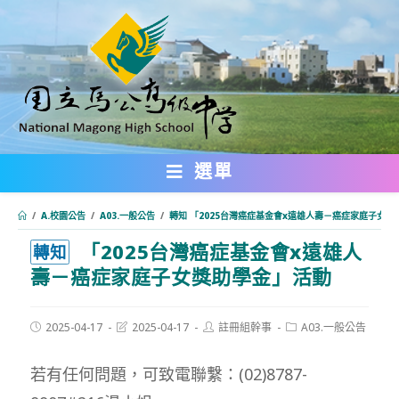
跳
轉
至
主
要
內
選單
容
/
A.校園公告
/
A03.一般公告
/
轉知 「2025台灣癌症基金會x遠雄人壽－癌症家庭子女獎
「2025台灣癌症基金會x遠雄人
:::
轉知
壽－癌症家庭子女獎助學金」活動
Post
Post
Post
Post
2025-04-17
2025-04-17
註冊組幹事
A03.一般公告
published:
last
author:
category:
modified:
若有任何問題，可致電聯繫：(02)8787-