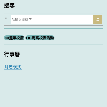
搜尋
搜
:::
尋
80週年校慶
FB-馬高校園活動
行事曆
月曆模式
內嵌行事曆為視覺預覽，完整行事曆內容請使用