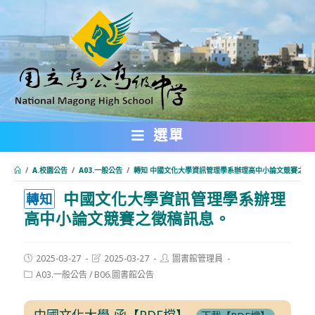
跳
轉
至
主
要
內
選單
容
/
A.校園公告
/
A03.一般公告
/
轉知 中國文化大學資訊管理學系辦理高中小論文競賽之徵
中國文化大學資訊管理學系辦理
:::
轉知
高中小論文競賽之徵稿訊息。
Post
Post
Post
2025-03-27
2025-03-27
圖書館管理員
published:
last
author:
Post
A03.一般公告
/
B06.圖書館公告
modified:
category:
中國文化大學-函【PDF檔】