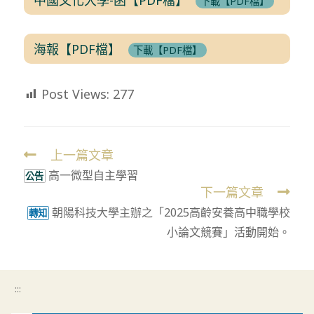
下載【PDF檔】
海報【PDF檔】
下載【PDF檔】
Post Views:
277
上一篇文章
Read
高一微型自主學習
more
公告
下一篇文章
articles
朝陽科技大學主辦之「2025高齡安養高中職學校
轉知
小論文競賽」活動開始。
:::