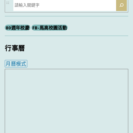
搜
:::
尋
80週年校慶
FB-馬高校園活動
行事曆
月曆模式
內嵌行事曆為視覺預覽，完整行事曆內容請使用