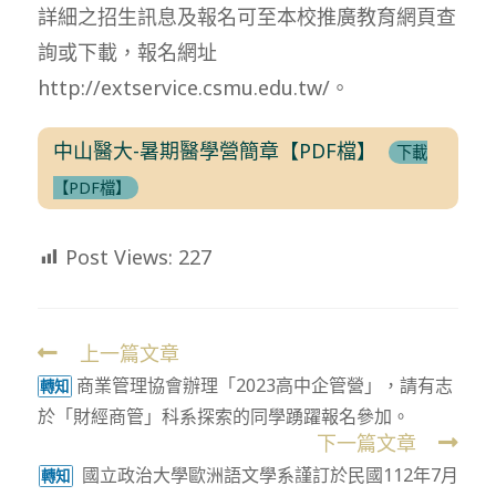
詳細之招生訊息及報名可至本校推廣教育網頁查
詢或下載，報名網址
http://extservice.csmu.edu.tw/。
中山醫大-暑期醫學營簡章【PDF檔】
下載
【PDF檔】
Post Views:
227
上一篇文章
Read
商業管理協會辦理「2023高中企管營」，請有志
more
轉知
於「財經商管」科系探索的同學踴躍報名參加。
articles
下一篇文章
國立政治大學歐洲語文學系謹訂於民國112年7月
轉知