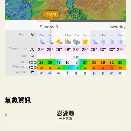
氣象資訊
澎湖縣
一週氣象