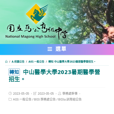
跳
轉
至
主
要
內
選單
容
/
A.校園公告
/
A03.一般公告
/
轉知 中山醫學大學2023暑期醫學營招生。
中山醫學大學2023暑期醫學營
:::
轉知
招生。
Post
Post
Post
2023-05-05
2023-05-05
學務處幹事
published:
last
author:
Post
A03.一般公告
/
B03.學務處公告
/
B03a.訓育組公告
modified:
category: