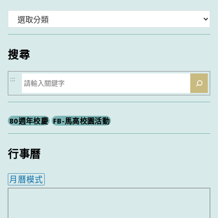
分
類
搜尋
搜
:::
尋
80週年校慶
FB-馬高校園活動
行事曆
月曆模式
內嵌行事曆為視覺預覽，完整行事曆內容請使用