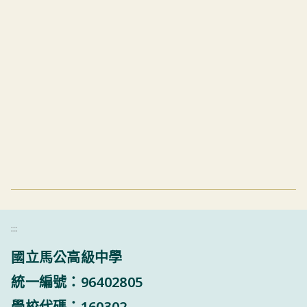
:::
國立馬公高級中學
統一編號：96402805
學校代碼：160302