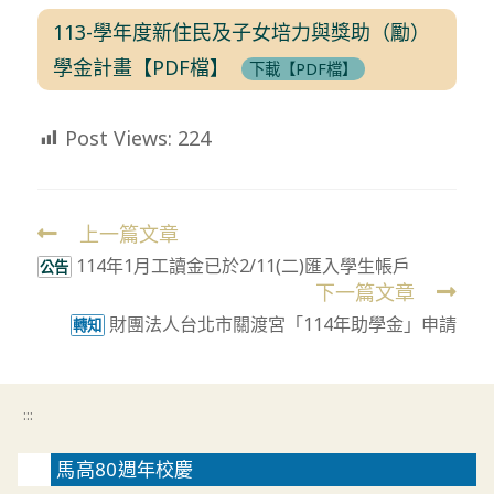
113-學年度新住民及子女培力與獎助（勵）
學金計畫【PDF檔】
下載【PDF檔】
Post Views:
224
上一篇文章
Read
114年1月工讀金已於2/11(二)匯入學生帳戶
more
公告
下一篇文章
articles
財團法人台北市關渡宮「114年助學金」申請
轉知
:::
馬高80週年校慶