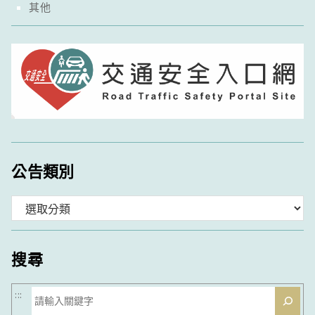
其他
公告類別
分
類
搜尋
搜
:::