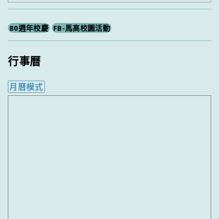
尋
80週年校慶
FB-馬高校園活動
行事曆
月曆模式
內嵌行事曆為視覺預覽，完整行事曆內容請使用