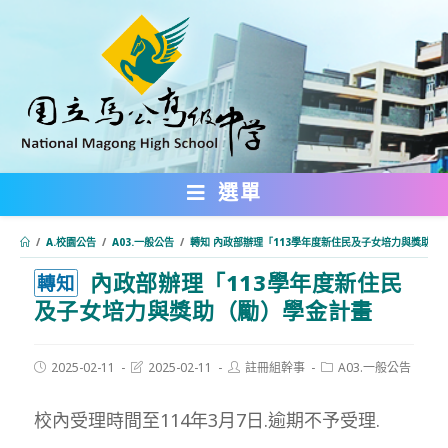
跳
轉
至
主
要
內
選單
容
/
A.校園公告
/
A03.一般公告
/
轉知 內政部辦理「113學年度新住民及子女培力與獎助（
內政部辦理「113學年度新住民
:::
轉知
及子女培力與獎助（勵）學金計畫
Post
Post
Post
Post
2025-02-11
2025-02-11
註冊組幹事
A03.一般公告
published:
last
author:
category:
modified:
校內受理時間至114年3月7日.逾期不予受理.