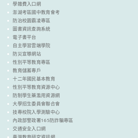
學雜費入口網
澎湖考區國中教育會考
防治校園霸凌專區
圖書資訊查詢系統
電子書平台
自主學習雲端學院
防災宣導網站
性別平等教育專區
教育儲蓄專戶
十二年國民基本教育
性別平等教育資源中心
防制學生藥濫用資源網
大學招生委員會聯合會
技專校院入學測驗中心
內政部警政署165防詐騙專區
交通安全入口網
臺灣教育研究資訊網