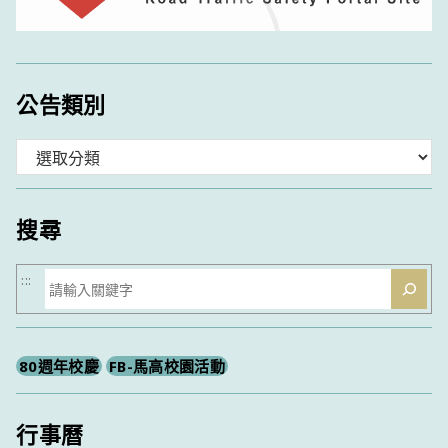
公告類別
分
類
搜尋
搜
:::
尋
80週年校慶
FB-馬高校園活動
行事曆