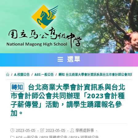
跳
轉
至
主
要
內
選單
容
/
A.校園公告
/
A03.一般公告
/
轉知 台北商業大學會計資訊系與台北市會計師公會共同辦
台北商業大學會計資訊系與台北
:::
轉知
市會計師公會共同辦理「2023會計種
子薪傳營」活動，請學生踴躍報名參
加。
Post
Post
Post
2023-05-05
2023-05-05
學務處幹事
published:
last
author:
Post
A03.一般公告
/
B03.學務處公告
/
B03a.訓育組公告