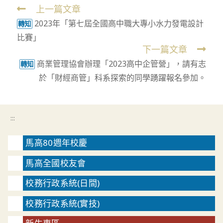
上一篇文章
Read
2023年「第七屆全國高中職大專小水力發電設計
more
轉知
比賽」
articles
下一篇文章
商業管理協會辦理「2023高中企管營」，請有志
轉知
於「財經商管」科系探索的同學踴躍報名參加。
:::
馬高80週年校慶
馬高全國校友會
校務行政系統(日間)
校務行政系統(實技)