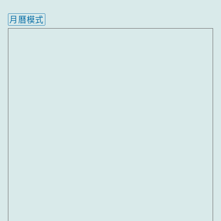
月曆模式
內嵌行事曆為視覺預覽，完整行事曆內容請使用