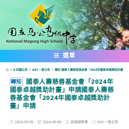
跳
轉
至
主
要
內
選單
容
/
A.校園公告
/
A03.一般公告
/
轉知 國泰人壽慈善基金會「2024年國泰卓越獎助計畫」
國泰人壽慈善基金會「2024年
:::
轉知
國泰卓越獎助計畫」申請國泰人壽慈
善基金會「2024年國泰卓越獎助計
畫」申請
Post
Post
Post
Post
2024-09-09
2024-09-09
註冊組幹事
A03.一般公告
published:
last
author:
category: