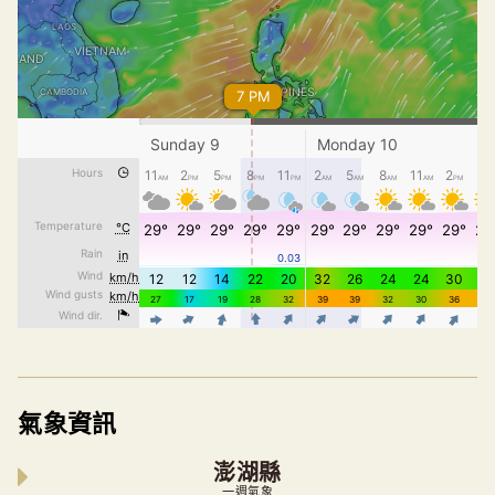
氣象資訊
澎湖縣
一週氣象