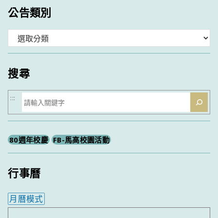
公告類別
分
類
搜尋
搜
:::
尋
80週年校慶
FB-馬高校園活動
行事曆
月曆模式
內嵌行事曆為視覺預覽，完整行事曆內容請使用