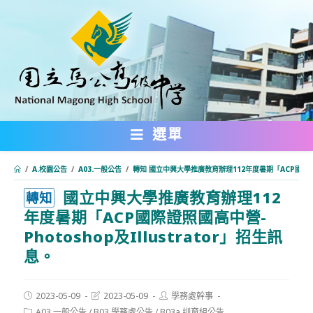
跳
轉
至
主
要
內
選單
容
/
A.校園公告
/
A03.一般公告
/
轉知 國立中興大學推廣教育辦理112年度暑期「ACP國際證照國
國立中興大學推廣教育辦理112
:::
轉知
年度暑期「ACP國際證照國高中營-
Photoshop及Illustrator」招生訊
息。
Post
Post
Post
2023-05-09
2023-05-09
學務處幹事
published:
last
author:
Post
A03.一般公告
/
B03.學務處公告
/
B03a.訓育組公告