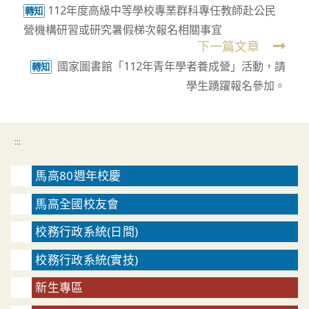
112年度高級中等學校專業群科專任教師赴公民
more
轉知
營機構研習或研究暑假梯次報名相關事宜
articles
下一篇文章
國家圖書館「112年青年學者養成營」活動，請
轉知
學生踴躍報名參加。
:::
馬高80週年校慶
馬高全國校友會
校務行政系統(日間)
校務行政系統(實技)
新生專區