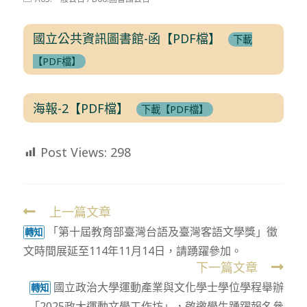
modified:
category:
國立公共資訊圖書館-函【PDF檔】
下載
【PDF檔】
海報-2【PDF檔】
下載【PDF檔】
Post Views:
298
上一篇文章
Read
「第十屆教育部臺灣台語及臺灣客語文學獎」徵
more
轉知
文時間展延至114年11月14日，請踴躍參加。
articles
下一篇文章
國立政治大學運動產業與文化學士學位學程舉辦
轉知
「2025政大運動文學工作坊」，敬邀學生踴躍報名參