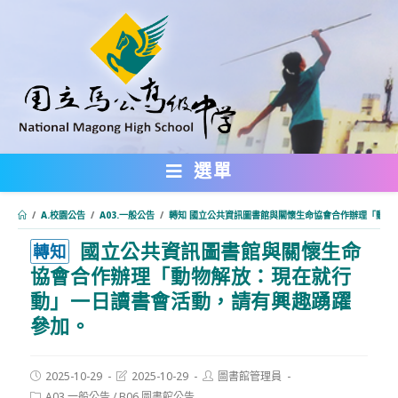
跳
轉
至
主
要
內
選單
容
/
A.校園公告
/
A03.一般公告
/
轉知 國立公共資訊圖書館與關懷生命協會合作辦理「動物
國立公共資訊圖書館與關懷生命
:::
轉知
協會合作辦理「動物解放：現在就行
動」一日讀書會活動，請有興趣踴躍
參加。
Post
Post
Post
2025-10-29
2025-10-29
圖書館管理員
published:
last
author:
Post
A03.一般公告
/
B06.圖書館公告