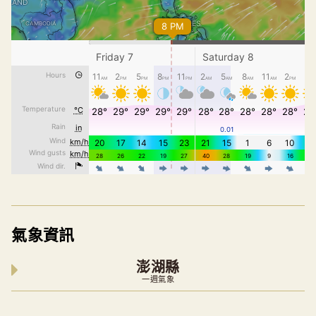
氣象資訊
澎湖縣
一週氣象