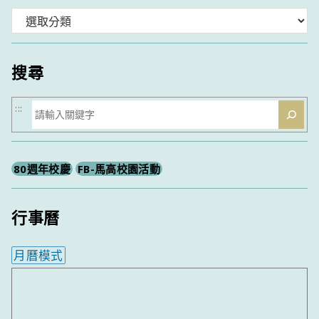
分
類
搜尋
搜
:::
尋
80週年校慶
FB-馬高校園活動
行事曆
月曆模式
內嵌行事曆為視覺預覽，完整行事曆內容請使用