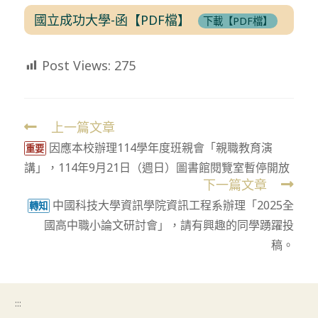
國立成功大學-函【PDF檔】
下載【PDF檔】
Post Views:
275
上一篇文章
Read
因應本校辦理114學年度班親會「親職教育演
more
重要
講」，114年9月21日（週日）圖書館閱覽室暫停開放
articles
下一篇文章
中國科技大學資訊學院資訊工程系辦理「2025全
轉知
國高中職小論文研討會」，請有興趣的同學踴躍投
稿。
:::