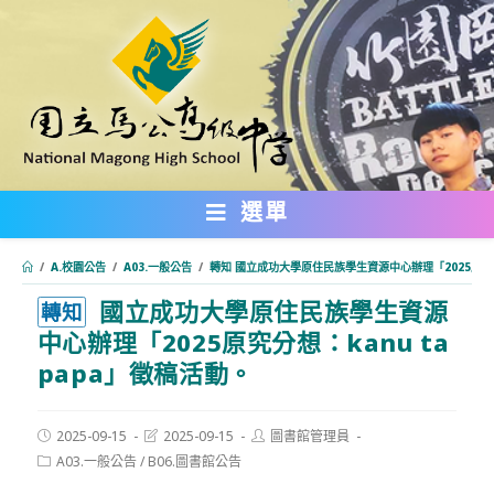
跳
轉
至
主
要
內
選單
容
/
A.校園公告
/
A03.一般公告
/
轉知 國立成功大學原住民族學生資源中心辦理「2025原究分
國立成功大學原住民族學生資源
:::
轉知
中心辦理「2025原究分想：kanu ta
papa」徵稿活動。
Post
Post
Post
2025-09-15
2025-09-15
圖書館管理員
published:
last
author:
Post
A03.一般公告
/
B06.圖書館公告
modified:
category: