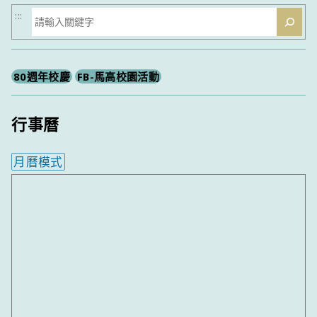
搜
:::
尋
80週年校慶
FB-馬高校園活動
行事曆
月曆模式
內嵌行事曆為視覺預覽，完整行事曆內容請使用