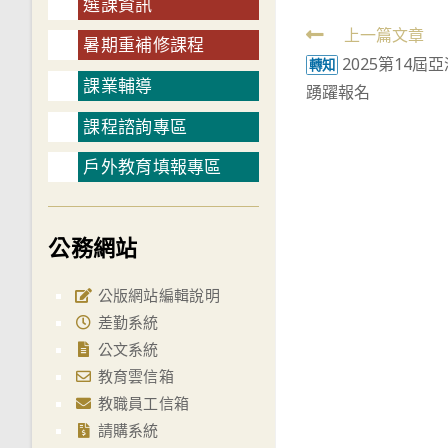
選課資訊
Read
上一篇文章
暑期重補修課程
2025第14
more
轉知
課業輔導
踴躍報名
articles
課程諮詢專區
戶外教育填報專區
公務網站
公版網站編輯說明
差勤系統
公文系統
教育雲信箱
教職員工信箱
請購系統