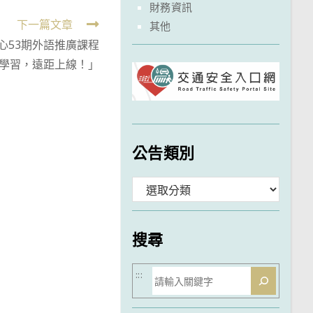
財務資訊
下一篇文章
其他
心53期外語推廣課程
學習，遠距上線！」
公告類別
分
類
搜尋
搜
:::
尋