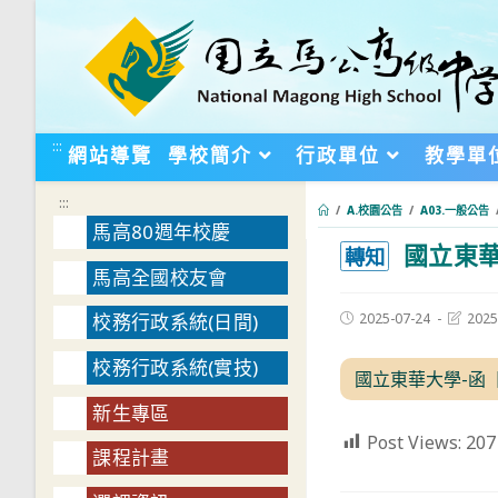
跳
轉
至
主
要
:::
網站導覽
學校簡介
行政單位
教學單
內
容
:::
/
A.校園公告
/
A03.一般公告
馬高80週年校慶
國立東華
:::
轉知
馬高全國校友會
Post
Post
2025-07-24
2025
校務行政系統(日間)
published:
last
modifie
校務行政系統(實技)
國立東華大學-函【
新生專區
Post Views:
207
課程計畫