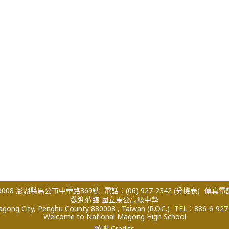
008 澎湖縣馬公市中華路369號
電話：(06) 927-2342
(分機表)
傳真電話：
歡迎蒞臨 國立馬公高級中學
ong City, Penghu County 880008 , Taiwan (R.O.C.)
TEL：886-6-927
Welcome to National Magong High School
致謝 Credits