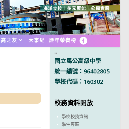
馬高之友
大事紀
歷年榮譽榜
FB
:::
國立馬公高級中學
統一編號：96402805
學校代碼：160302
校務資料開放
學校校務資訊
學生專區