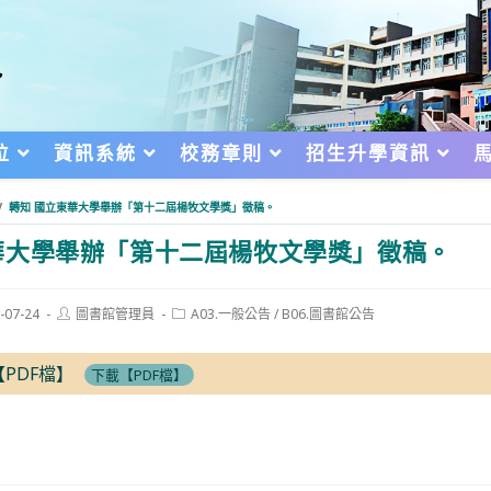
位
資訊系統
校務章則
招生升學資訊
/
轉知 國立東華大學舉辦「第十二屆楊牧文學獎」徵稿。
大學舉辦「第十二屆楊牧文學獎」徵稿。
Post
Post
-07-24
圖書館管理員
A03.一般公告
/
B06.圖書館公告
author:
category:
d:
PDF檔】
下載【PDF檔】