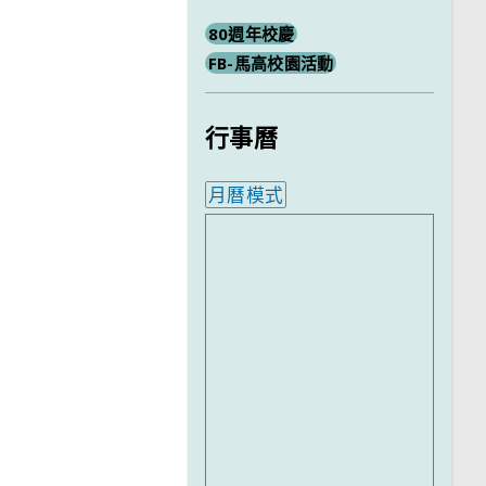
80週年校慶
FB-馬高校園活動
行事曆
月曆模式
內嵌行事曆為視覺預覽，完