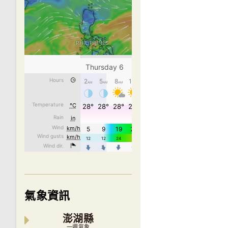
氣象資訊
澎湖縣
一週氣象