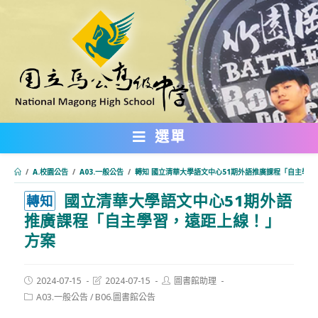
跳
轉
至
主
要
內
選單
容
/
A.校園公告
/
A03.一般公告
/
轉知 國立清華大學語文中心51期外語推廣課程「自主學
國立清華大學語文中心51期外語
:::
轉知
推廣課程「自主學習，遠距上線！」
方案
Post
Post
Post
2024-07-15
2024-07-15
圖書館助理
published:
last
author:
Post
A03.一般公告
/
B06.圖書館公告
modified:
category: