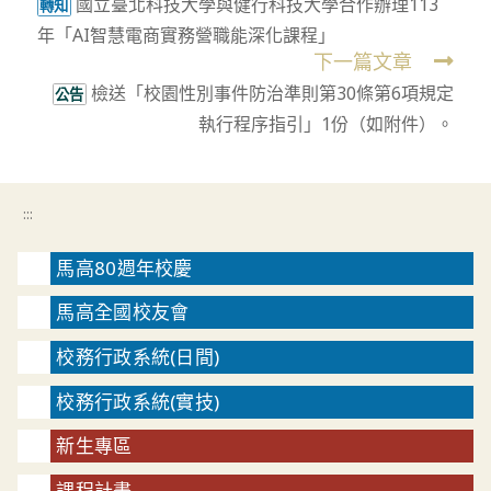
國立臺北科技大學與健行科技大學合作辦理113
more
轉知
年「AI智慧電商實務營職能深化課程」
articles
下一篇文章
檢送「校園性別事件防治準則第30條第6項規定
公告
執行程序指引」1份（如附件）。
:::
馬高80週年校慶
馬高全國校友會
校務行政系統(日間)
校務行政系統(實技)
新生專區
課程計畫