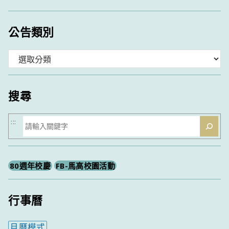
公告類別
分
類
搜尋
搜
:::
尋
80週年校慶
FB-馬高校園活動
行事曆
月曆模式