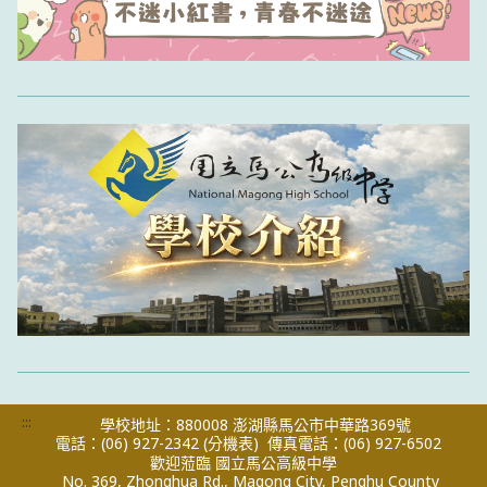
:::
學校地址：880008 澎湖縣馬公市中華路369號
電話：(06) 927-2342
(分機表)
傳真電話：(06) 927-6502
歡迎蒞臨 國立馬公高級中學
No. 369, Zhonghua Rd., Magong City, Penghu County