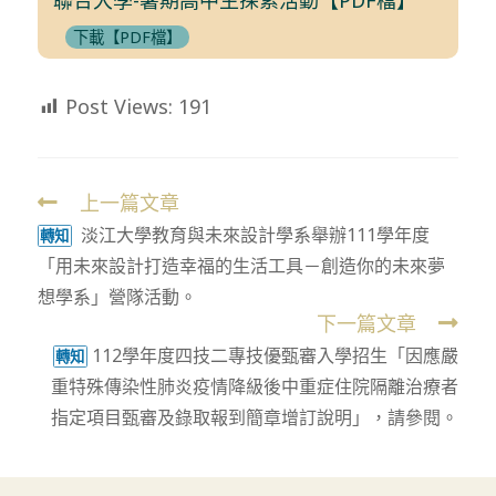
下載【PDF檔】
Post Views:
191
上一篇文章
Read
淡江大學教育與未來設計學系舉辦111學年度
more
轉知
「用未來設計打造幸福的生活工具－創造你的未來夢
articles
想學系」營隊活動。
下一篇文章
112學年度四技二專技優甄審入學招生「因應嚴
轉知
重特殊傳染性肺炎疫情降級後中重症住院隔離治療者
指定項目甄審及錄取報到簡章增訂說明」，請參閱。