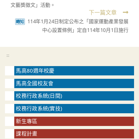
文藝獎徵文」活動。
articles
下一篇文章
114年1月24日制定公布之「國家運動產業發展
轉知
中心設置條例」定自114年10月1日施行
:::
馬高80週年校慶
馬高全國校友會
校務行政系統(日間)
校務行政系統(實技)
新生專區
課程計畫