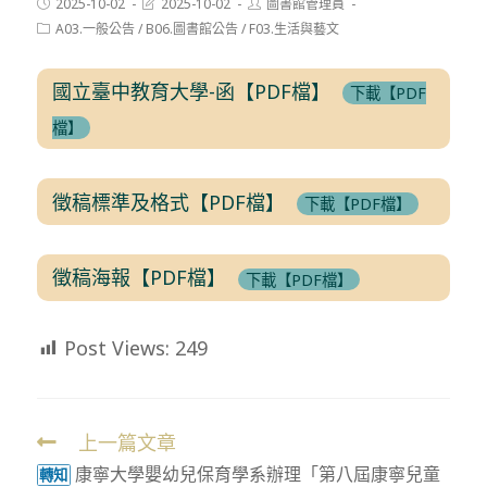
Post
Post
Post
2025-10-02
2025-10-02
圖書館管理員
published:
last
author:
Post
A03.一般公告
/
B06.圖書館公告
/
F03.生活與藝文
modified:
category:
國立臺中教育大學-函【PDF檔】
下載【PDF
檔】
徵稿標準及格式【PDF檔】
下載【PDF檔】
徵稿海報【PDF檔】
下載【PDF檔】
Post Views:
249
上一篇文章
Read
康寧大學嬰幼兒保育學系辦理「第八屆康寧兒童
more
轉知