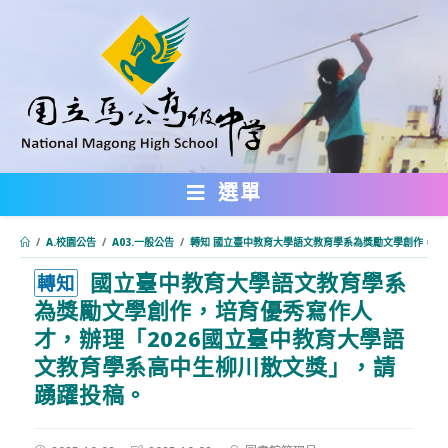
跳
轉
至
主
要
內
選單
容
/
A.校園公告
/
A03.一般公告
/
轉知 國立臺中教育大學語文教育學系為獎勵文學創作，培
國立臺中教育大學語文教育學系
:::
轉知
為獎勵文學創作，培育優秀寫作人
才，辦理「2026國立臺中教育大學語
文教育學系高中生柳川散文獎」，請
踴躍投稿。