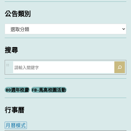
公告類別
分
類
搜尋
搜
:::
尋
80週年校慶
FB-馬高校園活動
行事曆
月曆模式