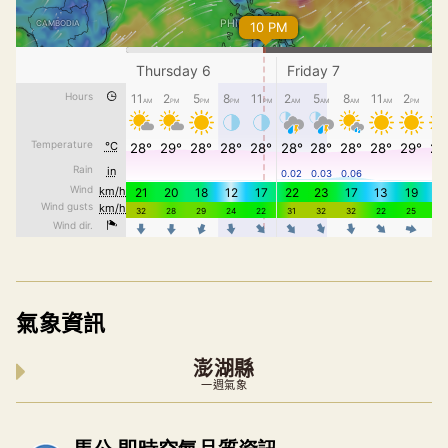
氣象資訊
澎湖縣
一週氣象
內嵌空氣品質小工具為視覺預覽，完整即時空氣