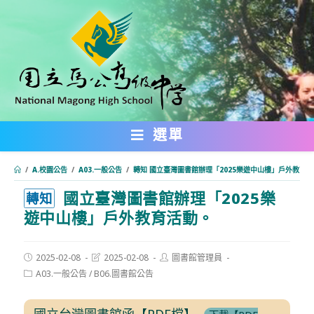
跳
轉
至
主
要
內
選單
容
/
A.校園公告
/
A03.一般公告
/
轉知 國立臺灣圖書館辦理「2025樂遊中山樓」戶外教育
國立臺灣圖書館辦理「2025樂
:::
轉知
遊中山樓」戶外教育活動。
Post
Post
Post
2025-02-08
2025-02-08
圖書館管理員
published:
last
author:
Post
A03.一般公告
/
B06.圖書館公告
modified:
category:
國立台灣圖書館函【PDF檔】