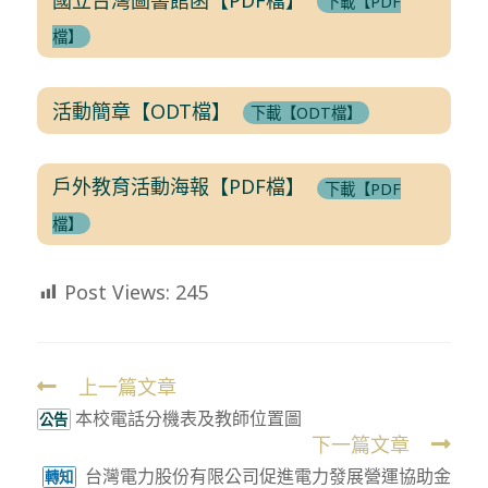
下載【PDF
檔】
活動簡章【ODT檔】
下載【ODT檔】
戶外教育活動海報【PDF檔】
下載【PDF
檔】
Post Views:
245
上一篇文章
Read
本校電話分機表及教師位置圖
more
公告
下一篇文章
articles
台灣電力股份有限公司促進電力發展營運協助金
轉知