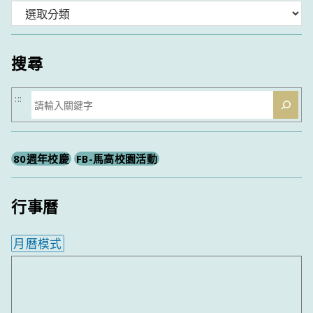
分
類
搜尋
搜
:::
尋
80週年校慶
FB-馬高校園活動
行事曆
月曆模式
內嵌行事曆為視覺預覽，完整行事曆內容請使用