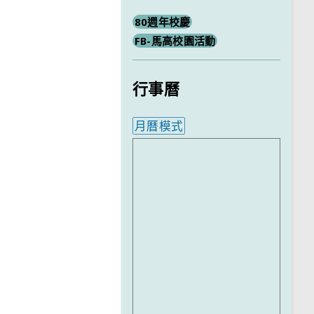
80週年校慶
FB-馬高校園活動
行事曆
月曆模式
內嵌行事曆為視覺預覽，完