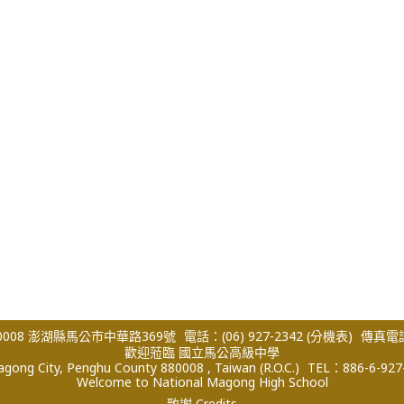
008 澎湖縣馬公市中華路369號
電話：(06) 927-2342
(分機表)
傳真電話：
歡迎蒞臨 國立馬公高級中學
ong City, Penghu County 880008 , Taiwan (R.O.C.)
TEL：886-6-927
Welcome to National Magong High School
致謝 Credits