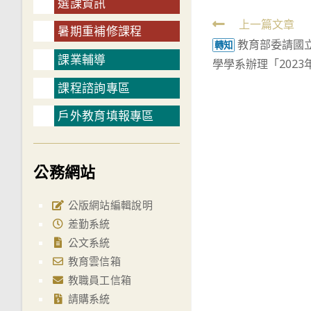
選課資訊
Read
上一篇文章
暑期重補修課程
教育部委請國
more
轉知
課業輔導
學學系辦理「202
articles
課程諮詢專區
戶外教育填報專區
公務網站
公版網站編輯說明
差勤系統
公文系統
教育雲信箱
教職員工信箱
請購系統