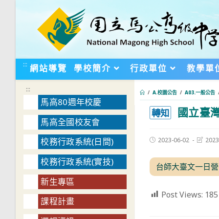
跳
轉
至
主
要
:::
網站導覽
學校簡介
行政單位
教學單
內
容
:::
/
A.校園公告
/
A03.一般公告
馬高80週年校慶
國立臺灣
:::
轉知
馬高全國校友會
Post
Post
2023-06-02
2023
校務行政系統(日間)
published:
last
modifie
校務行政系統(實技)
台師大臺文一日營
新生專區
Post Views:
185
課程計畫