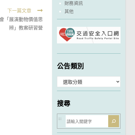
財務資訊
下一篇文章
其他
會「展演動物價值思
辨」教案研習營
公告類別
分
類
搜尋
搜
:::
尋