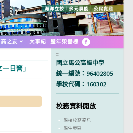
馬高之友
大事紀
歷年榮譽榜
FB
:::
國立馬公高級中學
文一日營」
統一編號：96402805
學校代碼：160302
校務資料開放
學校校務資訊
學生專區