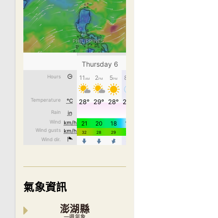
氣象資訊
澎湖縣
一週氣象