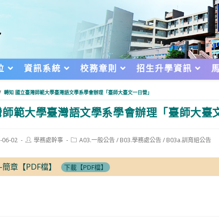
位
資訊系統
校務章則
招生升學資訊
/
轉知 國立臺灣師範大學臺灣語文學系學會辦理「臺師大臺文一日營」
師範大學臺灣語文學系學會辦理「臺師大臺
Post
Post
-06-02
學務處幹事
A03.一般公告
/
B03.學務處公告
/
B03a.訓育組公告
author:
category:
d:
-簡章【PDF檔】
下載【PDF檔】