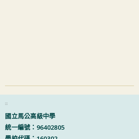
:::
國立馬公高級中學
統一編號：96402805
學校代碼：160302