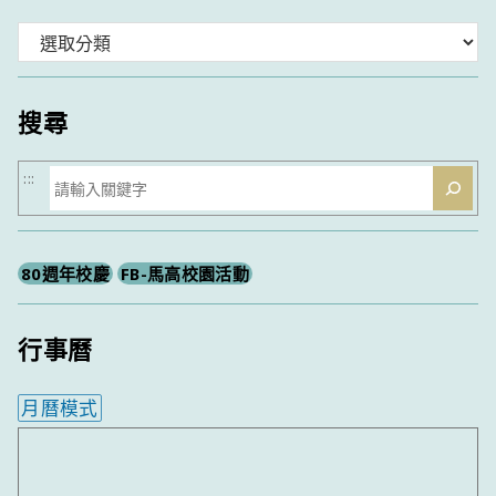
分
類
搜尋
搜
:::
尋
80週年校慶
FB-馬高校園活動
行事曆
月曆模式
內嵌行事曆為視覺預覽，完整行事曆內容請使用