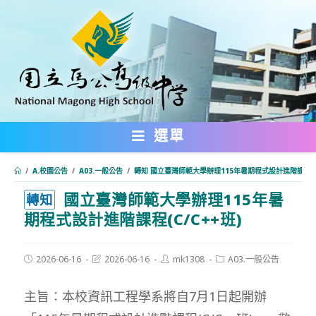
跳
轉
至
主
要
內
選單
容
/
A.校園公告
/
A03.一般公告
/
轉知 國立臺灣師範大學辦理115年暑期程式設計進階課程(C/
國立臺灣師範大學辦理115年暑
:::
轉知
期程式設計進階課程(C/C++班)
Post
Post
Post
Post
2026-06-16
2026-06-16
mk1308
A03.一般公告
published:
last
author:
category:
modified:
主旨：本校資訊工程學系將自7月1日起開辦