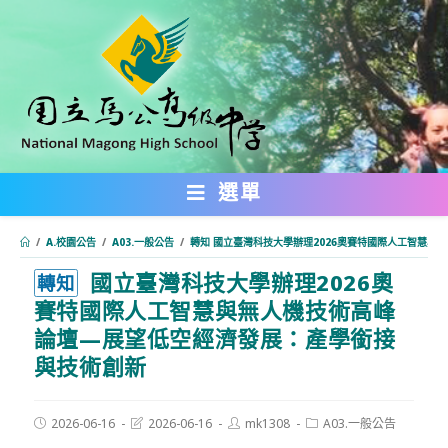
跳
轉
至
主
要
內
選單
容
/
A.校園公告
/
A03.一般公告
/
轉知 國立臺灣科技大學辦理2026奧賽特國際人工智慧
國立臺灣科技大學辦理2026奧
:::
轉知
賽特國際人工智慧與無人機技術高峰
論壇—展望低空經濟發展：產學銜接
與技術創新
Post
Post
Post
Post
2026-06-16
2026-06-16
mk1308
A03.一般公告
published:
last
author:
category: