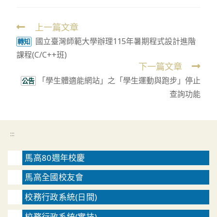
上一篇文章
Read
國立臺灣師範大學辦理115年暑期程式設計進階
more
轉知
課程(C/C++班)
articles
下一篇文章
「學生體適能網站」之「學生運動與跑步」停止
公告
查詢功能
:::
馬高80週年校慶
馬高全國校友會
校務行政系統(日間)
校務行政系統(實技)