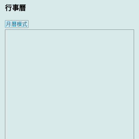
行事曆
月曆模式
內嵌行事曆為視覺預覽，完整行事曆內容請使用