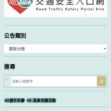
公告類別
分
類
搜尋
搜
:::
尋
80週年校慶
FB-馬高校園活動