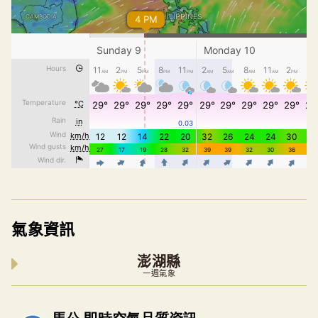
氣象資訊
澎湖縣
一週氣象
內嵌空氣品質小工具為視覺預覽，完整即時空氣