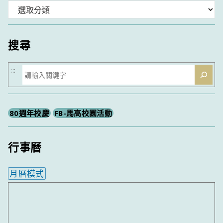
分
類
搜尋
搜
:::
尋
80週年校慶
FB-馬高校園活動
行事曆
月曆模式
內嵌行事曆為視覺預覽，完整行事曆內容請使用