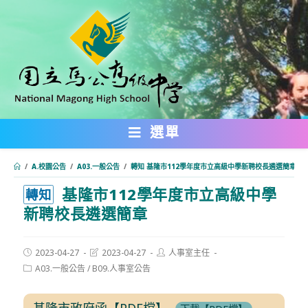
跳
轉
至
主
要
內
選單
容
/
A.校園公告
/
A03.一般公告
/
轉知 基隆市112學年度市立高級中學新聘校長遴選簡章
基隆市112學年度市立高級中學
:::
轉知
新聘校長遴選簡章
Post
Post
Post
2023-04-27
2023-04-27
人事室主任
published:
last
author:
Post
A03.一般公告
/
B09.人事室公告
modified:
category:
基隆市政府函【PDF檔】