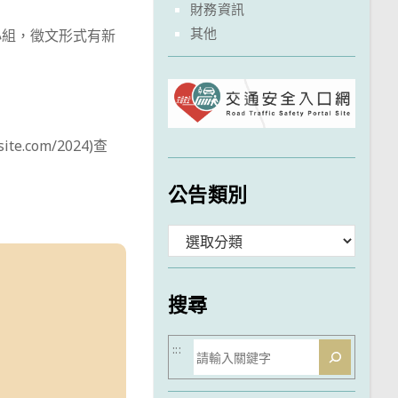
財務資訊
其他
小組，徵文形式有新
e.com/2024)查
公告類別
分
類
搜尋
搜
:::
尋