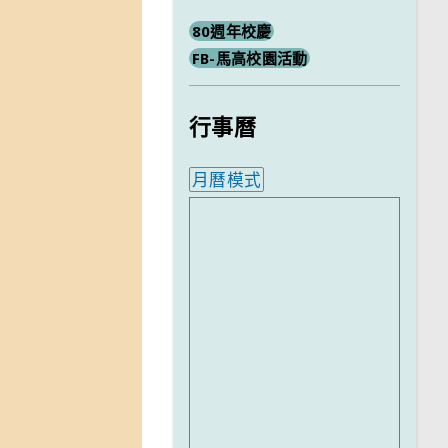
80週年校慶
FB-馬高校園活動
行事曆
月曆模式
內嵌行事曆為視覺預覽，完