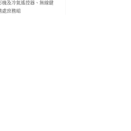
影機及冷氣遙控器、無線鍵
務處庶務組
空氣品質資料請開啟
馬公即時空氣品質資訊
。