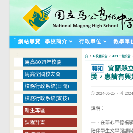
跳
轉
至
主
要
:::
網站導覽
學校簡介
行政單位
教學單
內
容
:::
/
A.校園公告
/
A03.一般公告
馬高80週年校慶
宜蘭縣立
:::
轉知
馬高全國校友會
獎，惠請有興
校務行政系統(日間)
Post
Post
2024-06-25
2024
校務行政系統(實技)
published:
last
modifie
說明：
新生專區
課程計畫
一、在慈心華德福
陪伴學生文學閱讀與