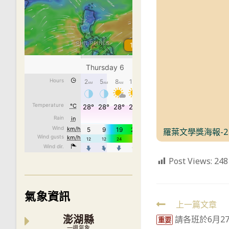
羅葉文學獎海報-2
Post Views:
248
氣象資訊
Read
上一篇文章
請各班於6月2
澎湖縣
more
重要
一週氣象