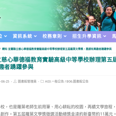
位
資訊系統
校務章則
招生升學資訊
/
轉知 宜蘭縣立慈心華德福教育實驗高級中等學校辦理第五屆羅葉文學獎，惠請有興趣者踴躍參與
慈心華德福教育實驗高級中等學校辦理第五
趣者踴躍參與
Post
Post
-06-25
圖書館管理員
A03.一般公告
/
B06.圖書館公告
author:
category:
d:
學校，也是羅葉老師生前用筆、用心耕耘的校園，再續文學旅程
創作。第五屆羅葉文學獎徵選活動總獎金逹約新臺幣約11萬元