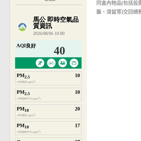
同盒內物品(包括投
articles
盤、滑鼠等)交回總
內嵌空氣品質小工具為視覺預覽，完整即時