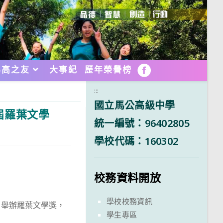
馬高之友
大事紀
歷年榮譽榜
FB
:::
國立馬公高級中學
屆羅葉文學
統一編號：96402805
學校代碼：160302
校務資料開放
學校校務資訊
，舉辦羅葉文學獎，
學生專區
。