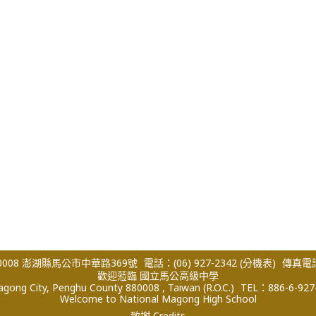
008 澎湖縣馬公市中華路369號
電話：(06) 927-2342
(分機表)
傳真電話：
歡迎蒞臨 國立馬公高級中學
ong City, Penghu County 880008 , Taiwan (R.O.C.)
TEL：886-6-927
Welcome to National Magong High School
致謝 Credits