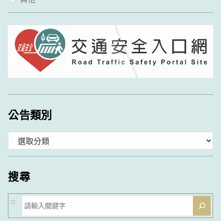
公告類別
分
類
搜尋
搜
:::
尋