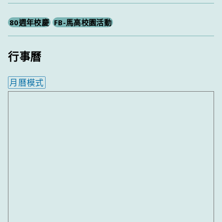
80週年校慶
FB-馬高校園活動
行事曆
月曆模式
內嵌行事曆為視覺預覽，完整行事曆內容請使用