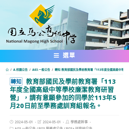
跳
轉
至
主
要
內
選單
容
/
A.校園公告
/
A03.一般公告
/
轉知 教育部國民及學前教育署「113年度全國高級中等學
教育部國民及學前教育署「113
:::
轉知
年度全國高級中等學校廉潔教育研習
營」，請有意願參加的同學於113年5
月20日前至學務處訓育組報名。
Post
Post
Post
2024-05-01
2024-05-01
學務處幹事
published:
last
author:
Post
A03.一般公告
/
B03.學務處公告
/
B03a.訓育組公告