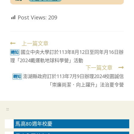
Post Views:
209
上一篇文章
Read
國立中央大學訂於113年8月12日至同年月16日辦
more
轉知
理「2024戴運軌地球科學營」活動
articles
下一篇文章
澎湖縣政府訂於113年7月9日辦理2024校園誠信
轉知
「崇廉尚潔．向上躍升」法治夏令營
:::
馬高80週年校慶