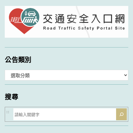
公告類別
分
類
搜尋
搜
:::
尋