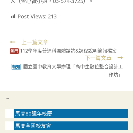
人（曾心薇小姐，03-574-3725）。
Post Views:
213
上一篇文章
Read
112學年度普通科團體諮詢&課程說明簡報檔案
more
熱門
下一篇文章
articles
國立臺中教育大學辦理「高中生數位整合設計工
轉知
作坊」
:::
馬高80週年校慶
馬高全國校友會