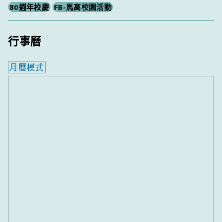
80週年校慶
FB-馬高校園活動
行事曆
月曆模式
內嵌行事曆為視覺預覽，完整行事曆內容請使用