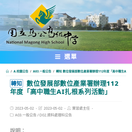
跳
轉
至
主
要
內
選單
容
/
A.校園公告
/
A03.一般公告
/
轉知 數位發展部數位產業署辦理112年度「高中職生AI扎
數位發展部數位產業署辦理112
:::
轉知
年度「高中職生AI扎根系列活動」
Post
Post
Post
2023-05-02
2023-05-02
實習處主任
published:
last
author:
Post
A03.一般公告
/
D02.資料處理科公告
modified:
category:
說明：