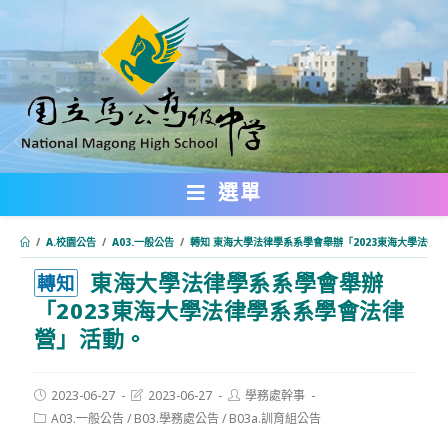
跳
轉
至
主
要
內
選單
容
/
A.校園公告
/
A03.一般公告
/
轉知 東海大學法律學系系學會舉辦「2023東海大學法律
東海大學法律學系系學會舉辦
:::
轉知
「2023東海大學法律學系系學會法律
營」活動。
Post
Post
Post
2023-06-27
2023-06-27
學務處幹事
published:
last
author:
Post
A03.一般公告
/
B03.學務處公告
/
B03a.訓育組公告
modified:
category: