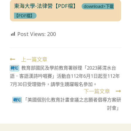
東海大學-法律營【PDF檔】
download>下載
【PDF檔】
Post Views:
200
上一篇文章
Read
教育部國民及學前教育署辦理「2023蔣渭水台
more
轉知
語．客語漢詩吟唱賽」活動自112年6月1日起至112年
articles
7月30日受理徵件，請學生踴躍報名參加。
下一篇文章
「美國個別化教育計畫會議之志願者倡導方案研
轉知
討會」