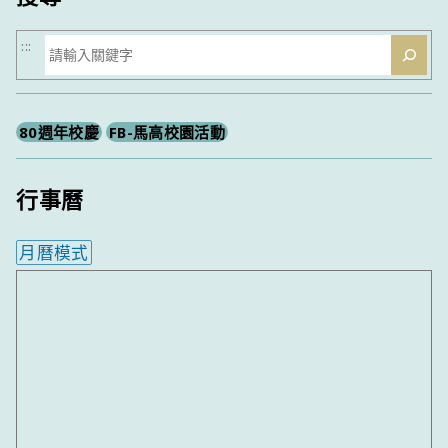
搜
:::
尋
80週年校慶
FB-馬高校園活動
行事曆
月曆模式
內嵌行事曆為視覺預覽，完整行事曆內容請使用