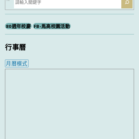
尋
80週年校慶
FB-馬高校園活動
行事曆
月曆模式
內嵌行事曆為視覺預覽，完整行事曆內容請使用