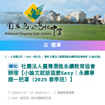
跳
轉
至
主
要
內
選單
容
/
A.校園公告
/
A03.一般公告
/
轉知 社團法人臺灣潛進永續教育協會辦理【小論文就該這麼E
社團法人臺灣潛進永續教育協會
:::
轉知
辦理【小論文就該這麼Easy｜永續專
題一把罩（2025 春季班）】
Post
Post
Post
2024-12-11
2024-12-11
圖書館管理員
published:
last
author:
Post
A03.一般公告
/
B06.圖書館公告
modified:
category: