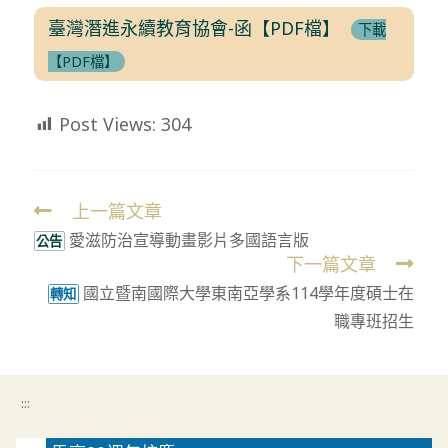
臺灣潛進永續教育協會-函【PDF檔】
下載
【PDF檔】
Post Views:
304
上一篇文章
Read
愛滋防治宣導動畫影片多國語言版
more
公告
下一篇文章
articles
國立暨南國際大學東南亞學系114學年度碩士在
轉知
職專班招生
:::