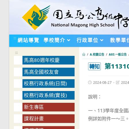
跳
轉
至
主
要
:::
網站導覽
學校簡介
行政單位
教學單
內
容
:::
/
A.校園公告
/
A03.一般公告
馬高80週年校慶
第113
:::
轉知
馬高全國校友會
Post
Post
2024-08-27
2024
校務行政系統(日間)
published:
last
modifie
校務行政系統(實技)
說明：
新生專區
一、113學年度全
課程計畫
例詳如附件一～三