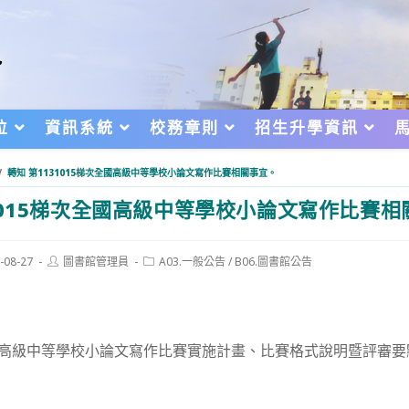
位
資訊系統
校務章則
招生升學資訊
/
轉知 第1131015梯次全國高級中等學校小論文寫作比賽相關事宜。
1015梯次全國高級中等學校小論文寫作比賽相
Post
Post
-08-27
圖書館管理員
A03.一般公告
/
B06.圖書館公告
author:
category:
d:
國高級中等學校小論文寫作比賽實施計畫、比賽格式說明暨評審
。