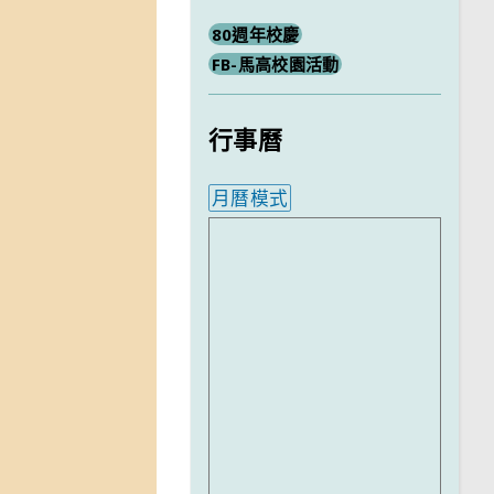
80週年校慶
FB-馬高校園活動
行事曆
月曆模式
內嵌行事曆為視覺預覽，完