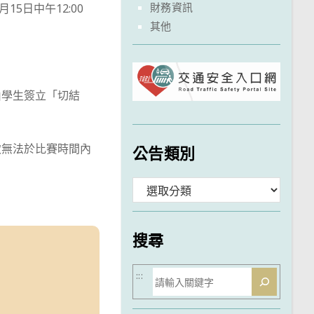
財務資訊
5日中午12:00
其他
由學生簽立「切結
致無法於比賽時間內
公告類別
分
類
搜尋
搜
:::
尋