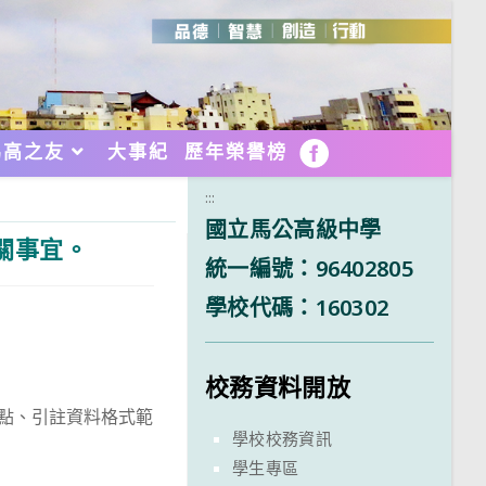
馬高之友
大事紀
歷年榮譽榜
FB
:::
國立馬公高級中學
關事宜。
統一編號：96402805
學校代碼：160302
校務資料開放
要點、引註資料格式範
學校校務資訊
學生專區