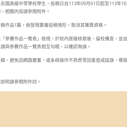
國高級中等學校學生，投稿日自113年09月01日起至113年10月1
制，相關內容請參閱附件。
投稿作品1篇，倘發現重複投稿情形，取消其獲獎資格。
載「參賽作品一覽表」檢視，於校內逐級核章後，留校備查，並
量請與參賽作品一覽表相互勾稽，以確認無誤。
投稿，避免因網路壅塞，或系統操作不熟悉等因素造成延誤，導
作說明請參閱附件四。