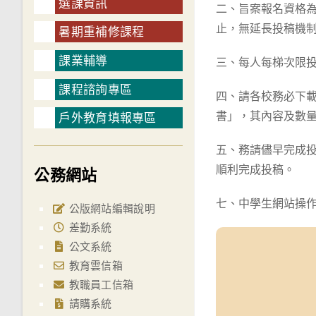
選課資訊
二、旨案報名資格為全
止，無延長投稿機
暑期重補修課程
課業輔導
三、每人每梯次限
課程諮詢專區
四、請各校務必下
書」，其內容及數
戶外教育填報專區
五、務請儘早完成
順利完成投稿。
公務網站
七、中學生網站操
公版網站編輯說明
差勤系統
公文系統
教育雲信箱
教職員工信箱
請購系統