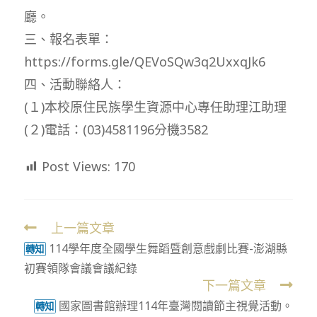
廳。
三、報名表單：
https://forms.gle/QEVoSQw3q2UxxqJk6
四、活動聯絡人：
(１)本校原住民族學生資源中心專任助理江助理
(２)電話：(03)4581196分機3582
Post Views:
170
上一篇文章
Read
114學年度全國學生舞蹈暨創意戲劇比賽-澎湖縣
more
轉知
初賽領隊會議會議紀錄
articles
下一篇文章
國家圖書館辦理114年臺灣閱讀節主視覺活動。
轉知