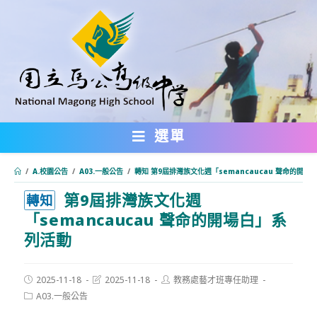
跳
轉
至
主
要
內
選單
容
/
A.校園公告
/
A03.一般公告
/
轉知 第9屆排灣族文化週「semancaucau 聲命的開場
第9屆排灣族文化週
:::
轉知
「semancaucau 聲命的開場白」系
列活動
Post
Post
Post
2025-11-18
2025-11-18
教務處藝才班專任助理
published:
last
author:
Post
A03.一般公告
modified:
category: