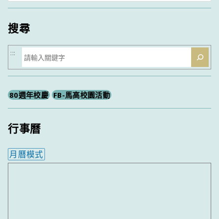
類
搜尋
搜
:::
尋
80週年校慶
FB-馬高校園活動
行事曆
月曆模式
內嵌行事曆為視覺預覽，完整行事曆內容請使用