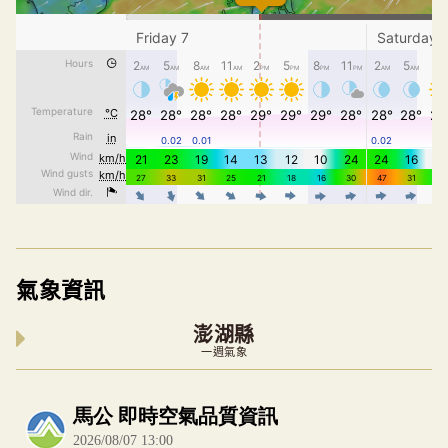
氣象資訊
澎湖縣
一週氣象
內嵌空氣品質小工具為視覺預覽，完整即時空氣