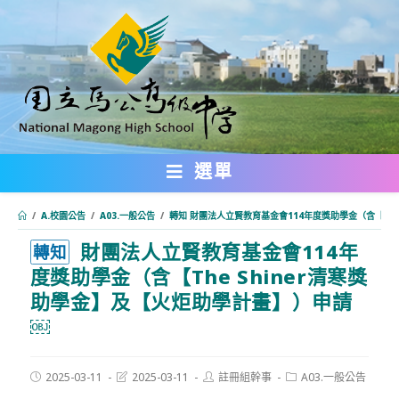
跳
轉
至
主
要
內
選單
容
/
A.校園公告
/
A03.一般公告
/
轉知 財團法人立賢教育基金會114年度獎助學金（含【Th
財團法人立賢教育基金會114年
:::
轉知
度獎助學金（含【The Shiner清寒獎
助學金】及【火炬助學計畫】）申請
￼
Post
Post
Post
Post
2025-03-11
2025-03-11
註冊組幹事
A03.一般公告
published:
last
author:
category: