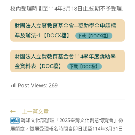
modified:
校內受理時間至114年3月18日止.逾期不予受理.
財團法人立賢教育基金會─獎助學金申請標
準及辦法-1【DOCX檔】
下載【DOCX檔】
財團法人立賢教育基金會114學年度獎助學
金資料表【DOC檔】
下載【DOC檔】
Post Views:
269
上一篇文章
Read
轉知文化部辦理「2025臺灣文化創意博覽會」徵
more
轉知
展簡章，徵展受理報名時間自即日起至114年3月31日
articles