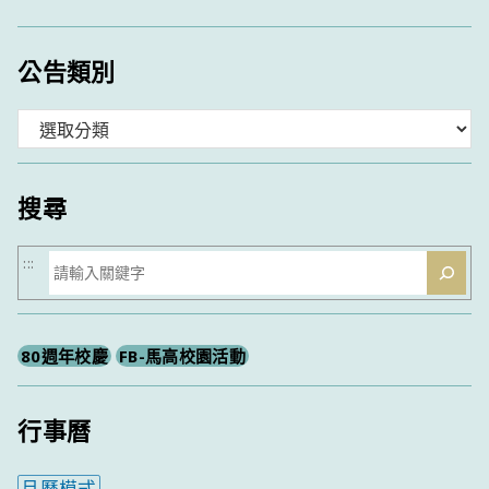
公告類別
分
類
搜尋
搜
:::
尋
80週年校慶
FB-馬高校園活動
行事曆
月曆模式