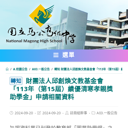
跳
轉
至
主
要
內
選單
容
/
A.校園公告
/
A03.一般公告
/
轉知 財團法人邱創煥文教基金會「113年（第15屆）績
財團法人邱創煥文教基金會
:::
轉知
「113年（第15屆）績優清寒孝親獎
助學金」申請相關資料
Post
Post
Post
Post
2024-09-20
2024-09-20
註冊組幹事
A03.一般公告
published:
last
author:
category:
modified:
旨揭資料業已刊登於教育部「圓夢助學網」之