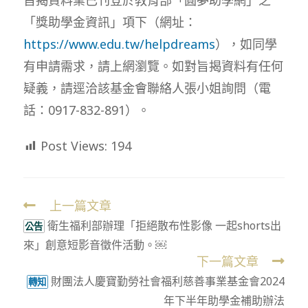
「獎助學金資訊」項下（網址：
https://www.edu.tw/helpdreams
），如同學
有申請需求，請上網瀏覽。如對旨揭資料有任何
疑義，請逕洽該基金會聯絡人張小姐詢問（電
話：0917-832-891）。
Post Views:
194
上一篇文章
Read
衛生福利部辦理「拒絕散布性影像 一起shorts出
more
公告
來」創意短影音徵件活動。￼
articles
下一篇文章
財團法人慶寶勤勞社會福利慈善事業基金會2024
轉知
年下半年助學金補助辦法