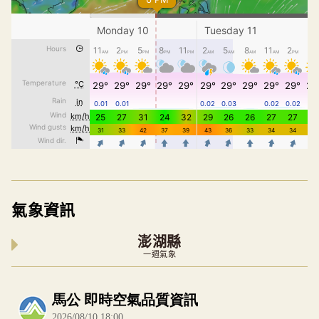
氣象資訊
澎湖縣
一週氣象
內嵌空氣品質小工具為視覺預覽，完整即時空氣