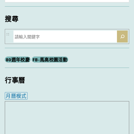
類
搜尋
搜
:::
尋
80週年校慶
FB-馬高校園活動
行事曆
月曆模式
內嵌行事曆為視覺預覽，完整行事曆內容請使用