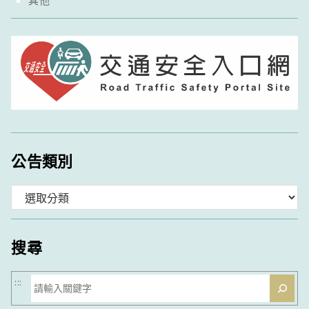
公告類別
分
類
搜尋
搜
:::
尋