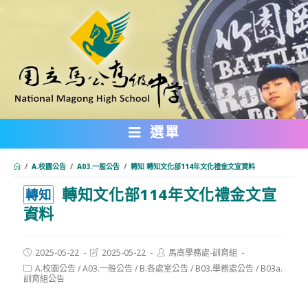
跳
轉
至
主
要
內
選單
容
/
A.校園公告
/
A03.一般公告
/
轉知 轉知文化部114年文化禮金文宣資料
轉知文化部114年文化禮金文宣
:::
轉知
資料
Post
Post
Post
2025-05-22
2025-05-22
馬高學務處-訓育組
published:
last
author:
Post
A.校園公告
/
A03.一般公告
/
B.各處室公告
/
B03.學務處公告
/
B03a.
modified:
category:
訓育組公告