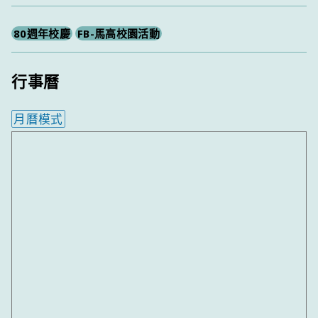
80週年校慶
FB-馬高校園活動
行事曆
月曆模式
內嵌行事曆為視覺預覽，完整行事曆內容請使用