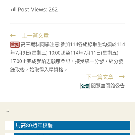
Post Views:
262
上一篇文章
Read
高三職科同學注意:參加114各組錄取生均須於114
more
重要
年7月9日(星期三) 10:00起至114年7月11日(星期五)
articles
17:00止完成就讀志願序登記，接受統一分發，經分發
錄取後，始取得入學資格。
下一篇文章
閱覽室閉館公告
公告
:::
馬高80週年校慶