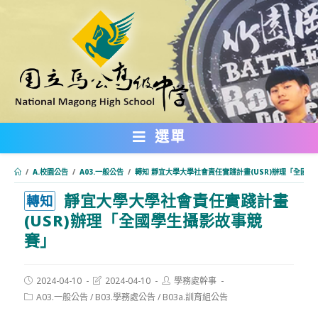
跳
轉
至
主
要
內
選單
容
/
A.校園公告
/
A03.一般公告
/
轉知 靜宜大學大學社會責任實踐計畫(USR)辦理「全國
靜宜大學大學社會責任實踐計畫
:::
轉知
(USR)辦理「全國學生攝影故事競
賽」
Post
Post
Post
2024-04-10
2024-04-10
學務處幹事
published:
last
author:
Post
A03.一般公告
/
B03.學務處公告
/
B03a.訓育組公告
modified:
category: