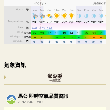
氣象資訊
澎湖縣
一週氣象
內嵌空氣品質小工具為視覺預覽，完整即時空氣