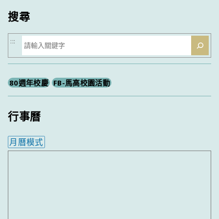
搜尋
搜
:::
尋
80週年校慶
FB-馬高校園活動
行事曆
月曆模式
內嵌行事曆為視覺預覽，完整行事曆內容請使用