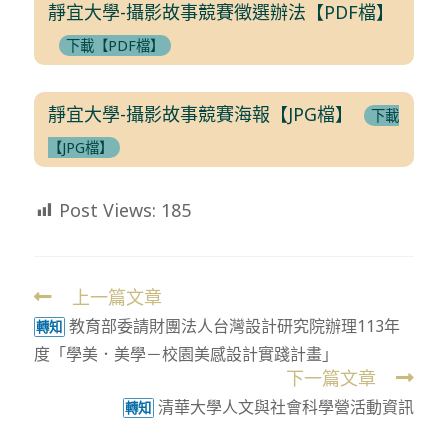
靜宜大學-攝影故事競賽徵選辦法【PDF檔】
下載【PDF檔】
靜宜大學-攝影故事競賽海報【JPG檔】
下載
【JPG檔】
Post Views:
185
上一篇文章
Read
教育部委請財團法人台灣設計研究院辦理113年
more
轉知
度「學美．美學－校園美感設計實踐計畫」
articles
下一篇文章
清華大學人文與社會科學營活動資訊
轉知