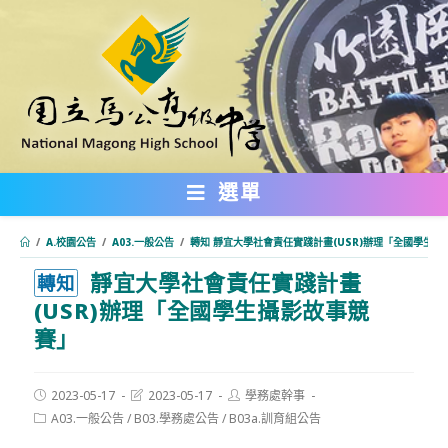
跳
轉
至
主
要
內
選單
容
/
A.校園公告
/
A03.一般公告
/
轉知 靜宜大學社會責任實踐計畫(USR)辦理「全國學生攝
靜宜大學社會責任實踐計畫
:::
轉知
(USR)辦理「全國學生攝影故事競
賽」
Post
Post
Post
2023-05-17
2023-05-17
學務處幹事
published:
last
author:
Post
A03.一般公告
/
B03.學務處公告
/
B03a.訓育組公告
modified:
category: