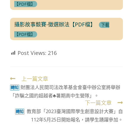
【PDF檔】
攝影故事競賽-徵選辦法【PDF檔】
下載
【PDF檔】
Post Views:
216
上一篇文章
Read
財團法人民間司法改革基金會臺中辦公室將舉辦
more
轉知
「詐騙之國的超越者♣暑期高中生營隊」。
articles
下一篇文章
教育部「2023臺灣國際學生創意設計大賽」自
轉知
112年5月25日開始報名，請學生踴躍參加。