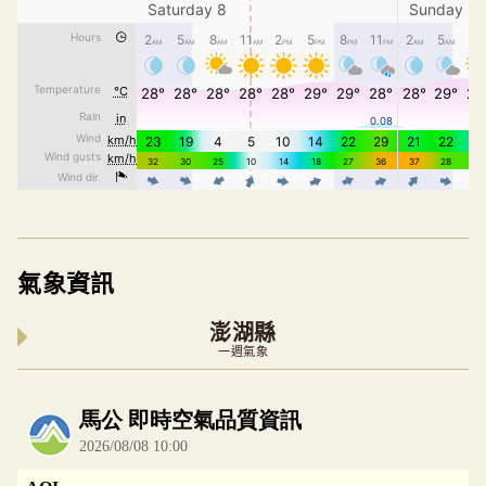
氣象資訊
澎湖縣
一週氣象
內嵌空氣品質小工具為視覺預覽，完整即時空氣