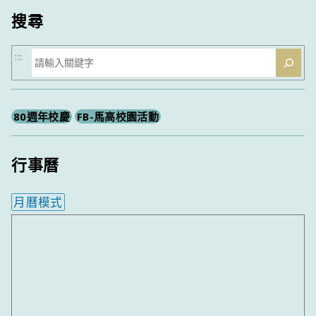
搜尋
搜
:::
尋
80週年校慶
FB-馬高校園活動
行事曆
月曆模式
內嵌行事曆為視覺預覽，完整行事曆內容請使用