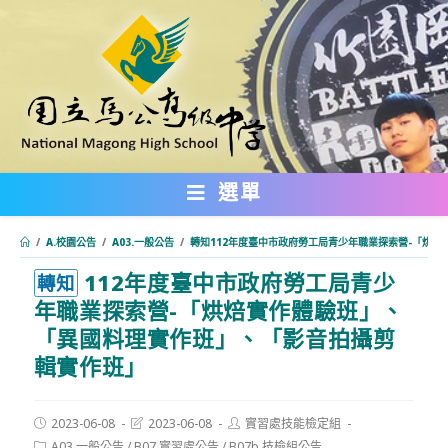
跳
轉
至
主
要
內
選單
容
/
A.校園公告
/
A03.一般公告
/
轉知112年度臺中市政府勞工局青少年職業探索營-「烘
112年度臺中市政府勞工局青少
:::
轉知
年職業探索營-「烘焙實作體驗班」、
「異國料理實作班」、「影音拍攝剪
輯實作班」
Post
Post
Post
2023-06-08
2023-06-08
實習處技能檢定組
published:
last
author:
Post
A03.一般公告
/
B07.實習處公告
/
B07b.技檢組公告