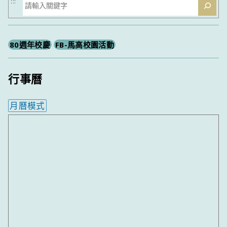
搜
:::
尋
80週年校慶
FB-馬高校園活動
行事曆
月曆模式
內嵌行事曆為視覺預覽，完整行事曆內容請使用