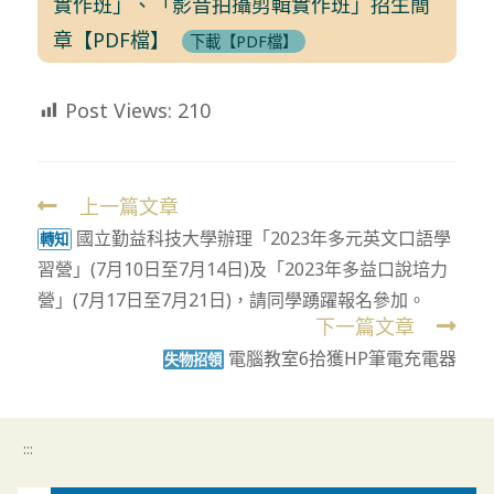
實作班」、「影音拍攝剪輯實作班」招生簡
章【PDF檔】
下載【PDF檔】
Post Views:
210
上一篇文章
Read
國立勤益科技大學辦理「2023年多元英文口語學
more
轉知
習營」(7月10日至7月14日)及「2023年多益口說培力
articles
營」(7月17日至7月21日)，請同學踴躍報名參加。
下一篇文章
電腦教室6拾獲HP筆電充電器
失物招領
:::