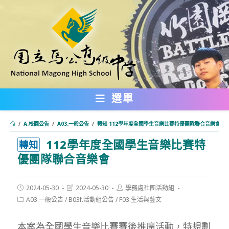
跳
轉
至
主
要
內
選單
容
/
A.校園公告
/
A03.一般公告
/
轉知 112學年度全國學生音樂比賽特優團隊聯合音樂會
112學年度全國學生音樂比賽特
:::
轉知
優團隊聯合音樂會
Post
Post
Post
2024-05-30
2024-05-30
學務處社團活動組
published:
last
author:
Post
A03.一般公告
/
B03f.活動組公告
/
F03.生活與藝文
modified:
category:
本案為全國學生音樂比賽賽後推廣活動，特規劃