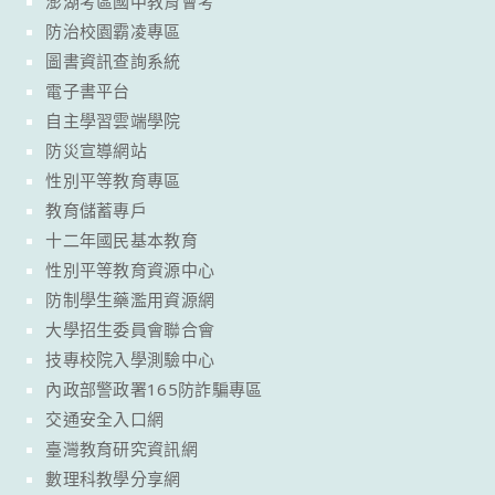
澎湖考區國中教育會考
防治校園霸凌專區
圖書資訊查詢系統
電子書平台
自主學習雲端學院
防災宣導網站
性別平等教育專區
教育儲蓄專戶
十二年國民基本教育
性別平等教育資源中心
防制學生藥濫用資源網
大學招生委員會聯合會
技專校院入學測驗中心
內政部警政署165防詐騙專區
交通安全入口網
臺灣教育研究資訊網
數理科教學分享網