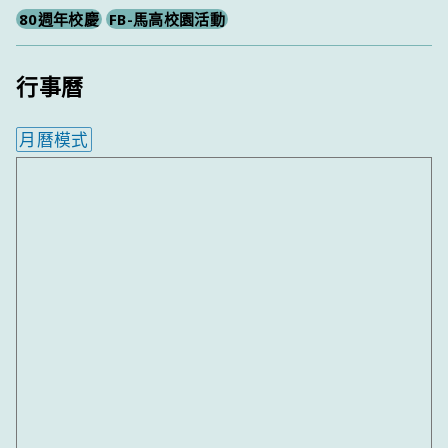
80週年校慶
FB-馬高校園活動
行事曆
月曆模式
內嵌行事曆為視覺預覽，完整行事曆內容請使用