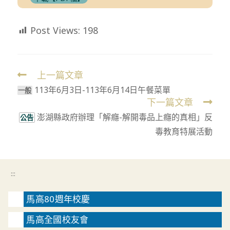
Post Views:
198
上一篇文章
Read
113年6月3日-113年6月14日午餐菜單
more
⼀般
下一篇文章
articles
澎湖縣政府辦理「解癮-解開毒品上癮的真相」反
公告
毒教育特展活動
:::
馬高80週年校慶
馬高全國校友會