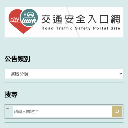
公告類別
分
類
搜尋
搜
:::
尋