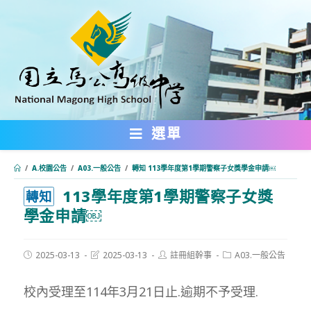
跳
轉
至
主
要
內
選單
容
/
A.校園公告
/
A03.一般公告
/
轉知 113學年度第1學期警察子女獎學金申請￼
113學年度第1學期警察子女獎
:::
轉知
學金申請￼
Post
Post
Post
Post
2025-03-13
2025-03-13
註冊組幹事
A03.一般公告
published:
last
author:
category:
modified:
校內受理至114年3月21日止.逾期不予受理.