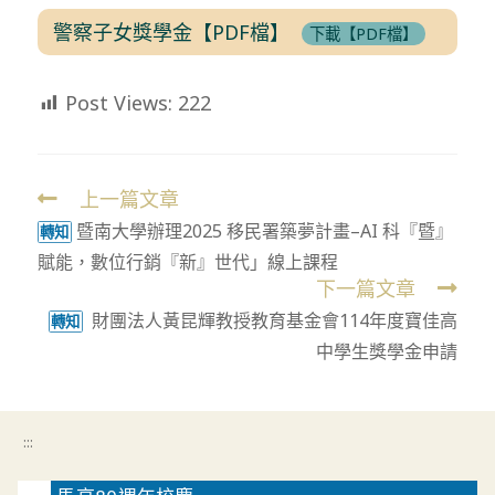
警察子女獎學金【PDF檔】
下載【PDF檔】
Post Views:
222
上一篇文章
Read
暨南大學辦理2025 移民署築夢計畫–AI 科『暨』
more
轉知
賦能，數位行銷『新』世代」線上課程
articles
下一篇文章
財團法人黃昆輝教授教育基金會114年度寶佳高
轉知
中學生獎學金申請
:::