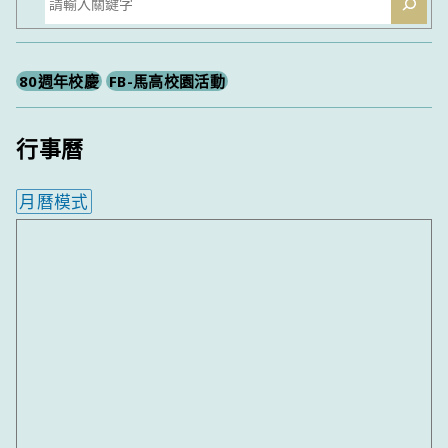
尋
80週年校慶
FB-馬高校園活動
行事曆
月曆模式
內嵌行事曆為視覺預覽，完整行事曆內容請使用