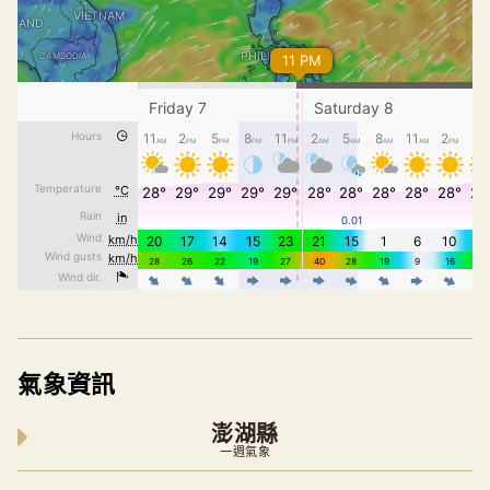
氣象資訊
澎湖縣
一週氣象