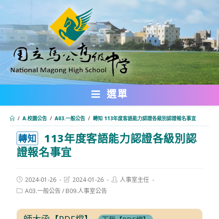
跳
轉
至
主
要
內
選單
容
/
A.校園公告
/
A03.一般公告
/
轉知 113年度客語能力認證各級別認證報名事宜
113年度客語能力認證各級別認
:::
轉知
證報名事宜
Post
Post
Post
2024-01-26
2024-01-26
人事室主任
published:
last
author:
Post
A03.一般公告
/
B09.人事室公告
modified:
category:
師大函【PDF檔】