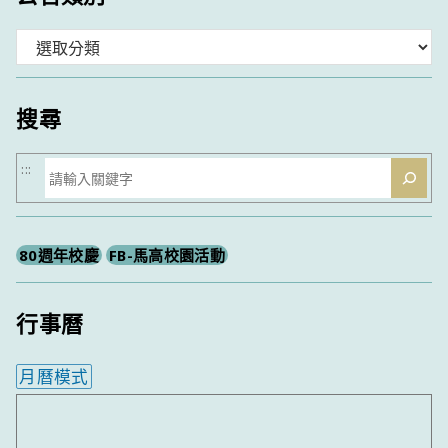
分
類
搜尋
搜
:::
尋
80週年校慶
FB-馬高校園活動
行事曆
月曆模式
內嵌行事曆為視覺預覽，完整行事曆內容請使用