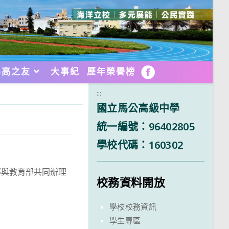
馬高之友
大事紀
歷年榮譽榜
FB
:::
國立馬公高級中學
統一編號：96402805
學校代碼：160302
部與教育部共同辦理
校務資料開放
學校校務資訊
學生專區