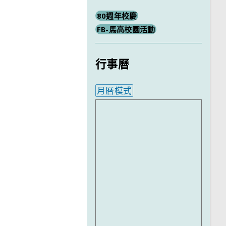
80週年校慶
FB-馬高校園活動
行事曆
月曆模式
內嵌行事曆為視覺預覽，完