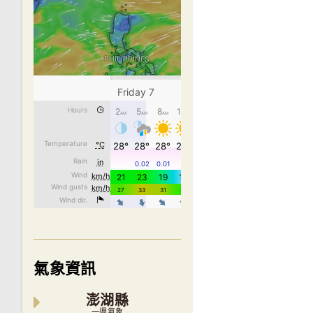
氣象資訊
澎湖縣
一週氣象