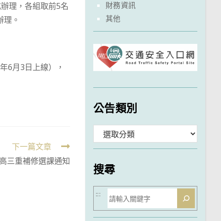
財務資訊
成辦理，各組取前5名
其他
辦理。
3年6月3日上線），
公告類別
分
下一篇文章
類
度高三重補修選課通知
搜尋
搜
:::
尋