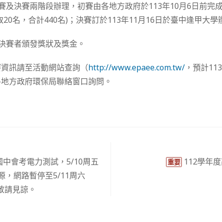
初賽及決賽兩階段辦理，初賽由各地方政府於113年10月6日前完
20名，合計440名)；決賽訂於113年11月16日於臺中逢甲大學
入決賽者頒發獎狀及獎金。
賽資訊請至活動網站查詢（
http://www.epaee.com.tw/
，預計11
各地方政府環保局聯絡窗口詢問。
中會考電力測試，5/10周五
112學年
重要
源，網路暫停至5/11周六
，敬請見諒。