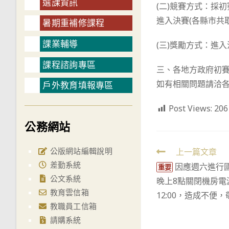
選課資訊
(二)競賽方式：採
進入決賽(各縣市共取
暑期重補修課程
課業輔導
(三)獎勵方式：進
課程諮詢專區
三、各地方政府初
如有相關問題請洽
戶外教育填報專區
Post Views:
206
公務網站
公版網站編輯說明
Read
上一篇文章
差勤系統
因應週六進行國
more
重要
公文系統
晚上8點關閉機房電
articles
教育雲信箱
12:00，造成不便
教職員工信箱
請購系統