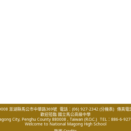
008 澎湖縣馬公市中華路369號
電話：(06) 927-2342
(分機表)
傳真電話：
歡迎蒞臨 國立馬公高級中學
ong City, Penghu County 880008 , Taiwan (R.O.C.)
TEL：886-6-927
Welcome to National Magong High School
致謝 Credits