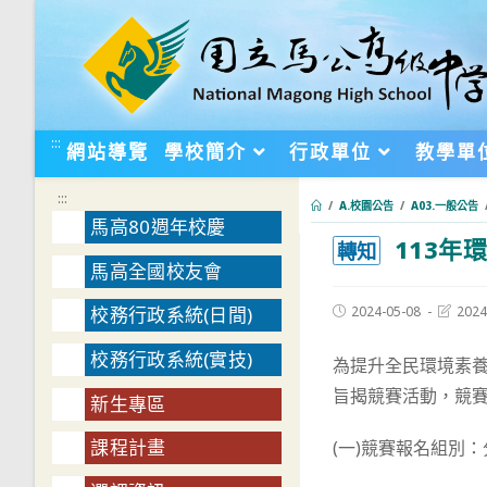
跳
轉
至
主
要
:::
網站導覽
學校簡介
行政單位
教學單
內
容
:::
/
A.校園公告
/
A03.一般公告
馬高80週年校慶
113年
:::
轉知
馬高全國校友會
Post
Post
2024-05-08
2024
校務行政系統(日間)
published:
last
modifie
校務行政系統(實技)
為提升全民環境素
旨揭競賽活動，競
新生專區
課程計畫
(一)競賽報名組別