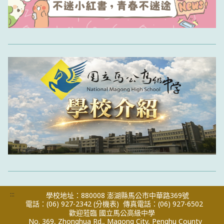
:::
學校地址：880008 澎湖縣馬公市中華路369號
電話：(06) 927-2342
(分機表)
傳真電話：(06) 927-6502
歡迎蒞臨 國立馬公高級中學
No. 369, Zhonghua Rd., Magong City, Penghu County