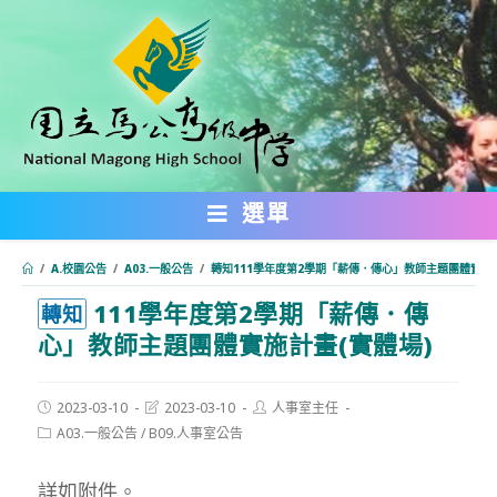
跳
轉
至
主
要
內
選單
容
/
A.校園公告
/
A03.一般公告
/
轉知111學年度第2學期「薪傳．傳心」教師主題團體實施計
111學年度第2學期「薪傳．傳
:::
轉知
心」教師主題團體實施計畫(實體場)
Post
Post
Post
2023-03-10
2023-03-10
人事室主任
published:
last
author:
Post
A03.一般公告
/
B09.人事室公告
modified:
category:
詳如附件。