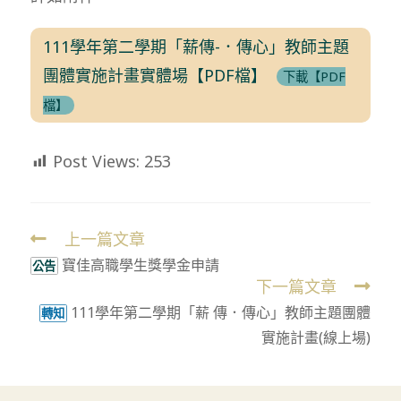
111學年第二學期「薪傳-．傳心」教師主題
團體實施計畫實體場【PDF檔】
下載【PDF
檔】
Post Views:
253
上一篇文章
Read
寶佳高職學生獎學金申請
more
公告
下一篇文章
articles
111學年第二學期「薪 傳．傳心」教師主題團體
轉知
實施計畫(線上場)