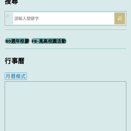
搜尋
搜
:::
尋
80週年校慶
FB-馬高校園活動
行事曆
月曆模式
內嵌行事曆為視覺預覽，完整行事曆內容請使用