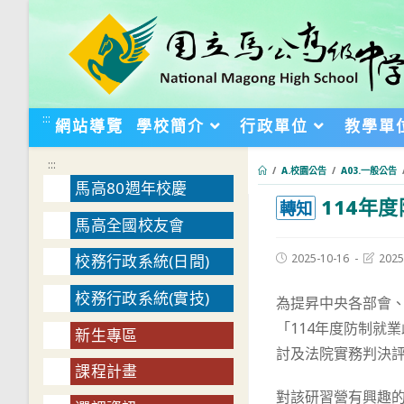
跳
轉
至
主
要
:::
網站導覽
學校簡介
行政單位
教學單
內
容
:::
/
A.校園公告
/
A03.一般公告
馬高80週年校慶
114年
:::
轉知
馬高全國校友會
Post
Post
2025-10-16
2025
校務行政系統(日間)
published:
last
modifie
校務行政系統(實技)
為提昇中央各部會
「114年度防制就
新生專區
討及法院實務判決
課程計畫
對該研習營有興趣