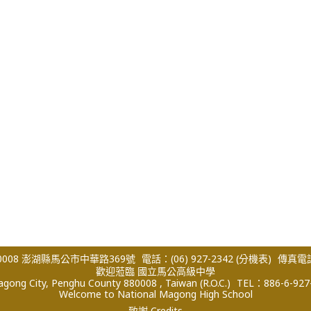
008 澎湖縣馬公市中華路369號
電話：(06) 927-2342
(分機表)
傳真電話：
歡迎蒞臨 國立馬公高級中學
ong City, Penghu County 880008 , Taiwan (R.O.C.)
TEL：886-6-927
Welcome to National Magong High School
致謝 Credits