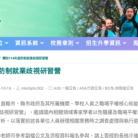
位
資訊系統
校務章則
招生升學資訊
/
轉知114年度防制就業歧視研習營
度防制就業歧視研習營
Post
Post
-10-16
mkshphc002
A03.一般公告
/
A04.行政公告
/
B07b.技檢組公告
author:
category:
d:
、直轄市、縣市政府及其所屬機關、學校人員之職場平權核心知
業歧視研習營」，邀請國內相關領域專家學者以性騷擾及職場平
評析，以落實前述各單位人員辦理相關業務時之調查處理與執行
的老師可參考副檔公文及流程資料報名參與，請上簽經鈞長核示