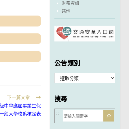
財務資訊
其他
公告類別
分
類
下一篇文章
搜尋
高級中學應屆畢業生保
搜
一般大學校系核定表
:::
尋