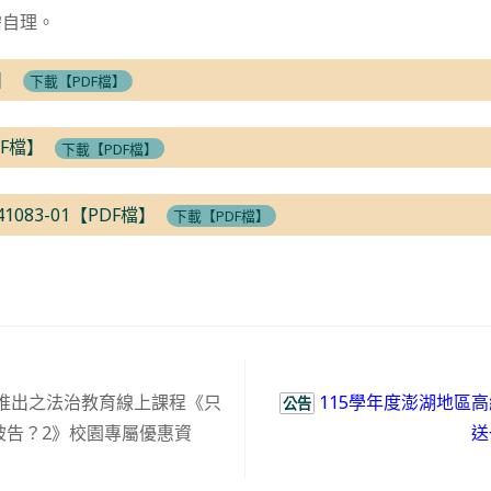
需自理。
】
下載【PDF檔】
DF檔】
下載【PDF檔】
041083-01【PDF檔】
下載【PDF檔】
推出之法治教育線上課程《只
115學年度澎湖地區
公告
被告？2》校園專屬優惠資
送