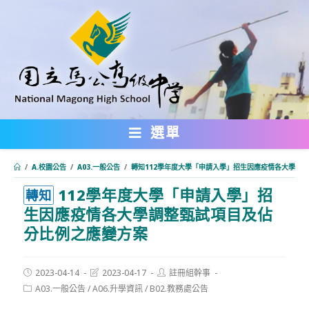
跳
轉
至
主
要
內
選單
容
/
A.校園公告
/
A03.一般公告
/
轉知112學年度大學「申請入學」招生因應疫情各大學調
112學年度大學「申請入學」招
:::
轉知
生因應疫情各大學調整甄試項目及佔
分比例之應變方案
Post
Post
Post
2023-04-14
2023-04-17
註冊組幹事
published:
last
author:
Post
A03.一般公告
/
A06.升學資訊
/
B02.教務處公告
modified:
category: