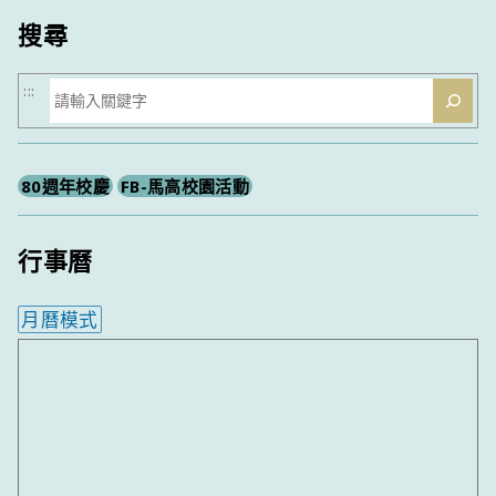
搜尋
搜
:::
尋
80週年校慶
FB-馬高校園活動
行事曆
月曆模式
內嵌行事曆為視覺預覽，完整行事曆內容請使用