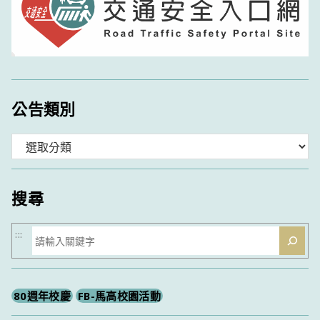
公告類別
分
類
搜尋
搜
:::
尋
80週年校慶
FB-馬高校園活動