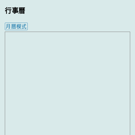
行事曆
月曆模式
內嵌行事曆為視覺預覽，完整行事曆內容請使用