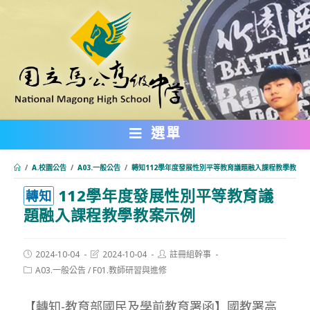
跳
轉
至
主
要
內
選單
容
/
A.校園公告
/
A03.一般公告
/
轉知112學年度發展性別平等教育議題融入課程教學教案
112學年度發展性別平等教育議
:::
轉知
題融入課程教學教案示例
Post
Post
Post
2024-10-04
2024-10-04
註冊組幹事
published:
last
author:
Post
A03.一般公告
/
F01.教師研習與進修
modified:
category:
【轉知-教育部國民及學前教育署函】國教署高