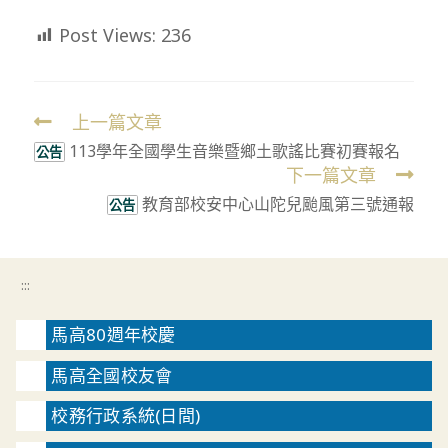
Post Views:
236
上一篇文章
Read
113學年全國學生音樂暨鄉土歌謠比賽初賽報名
more
公告
下一篇文章
articles
教育部校安中心山陀兒颱風第三號通報
公告
:::
馬高80週年校慶
馬高全國校友會
校務行政系統(日間)