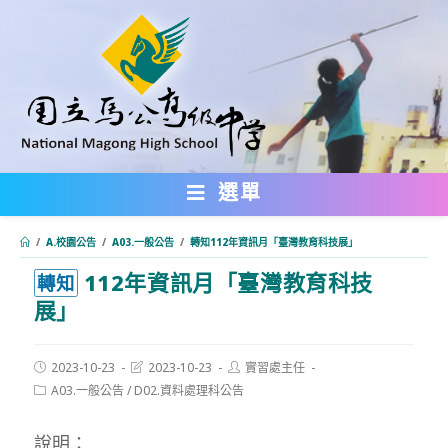
跳
轉
至
主
要
內
選單
容
/
A.校園公告
/
A03.一般公告
/
轉知112年資訊月「臺灣教育科技展」
112年資訊月「臺灣教育科技
:::
轉知
展」
Post
Post
Post
2023-10-23
2023-10-23
實習處主任
published:
last
author:
Post
A03.一般公告
/
D02.資料處理科公告
modified:
category:
說明：