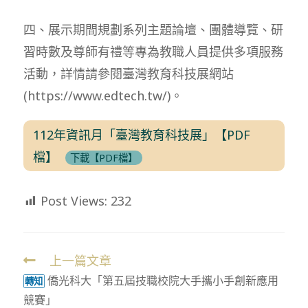
四、展示期間規劃系列主題論壇、團體導覽、研
習時數及尊師有禮等專為教職人員提供多項服務
活動，詳情請參閱臺灣教育科技展網站
(https://www.edtech.tw/)。
112年資訊月「臺灣教育科技展」【PDF
檔】
下載【PDF檔】
Post Views:
232
上一篇文章
Read
僑光科大「第五屆技職校院大手攜小手創新應用
more
轉知
競賽」
articles