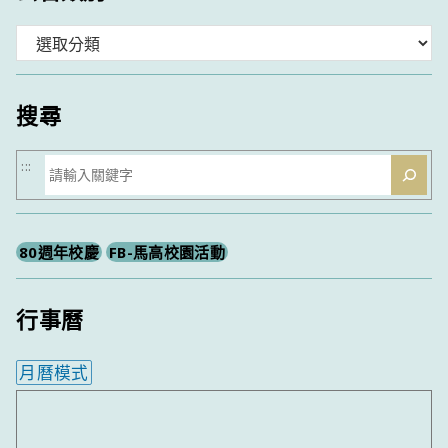
分
類
搜尋
搜
:::
尋
80週年校慶
FB-馬高校園活動
行事曆
月曆模式
內嵌行事曆為視覺預覽，完整行事曆內容請使用