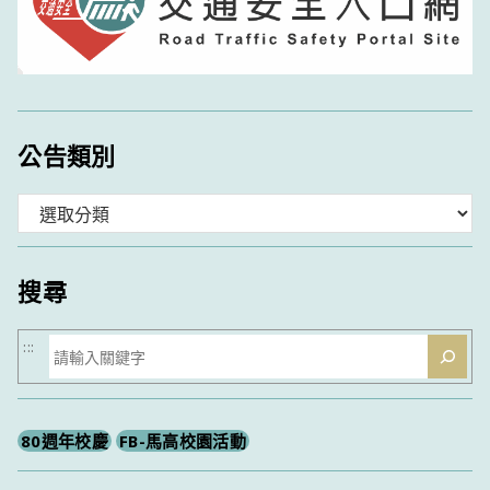
公告類別
分
類
搜尋
搜
:::
尋
80週年校慶
FB-馬高校園活動