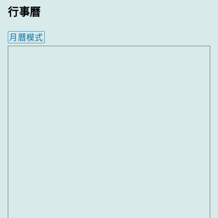
行事曆
月曆模式
內嵌行事曆為視覺預覽，完整行事曆內容請使用