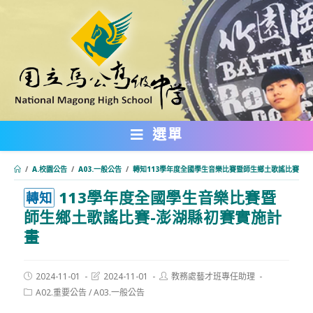
跳
轉
至
主
要
內
選單
容
/
A.校園公告
/
A03.一般公告
/
轉知113學年度全國學生音樂比賽暨師生鄉土歌謠比賽-澎
113學年度全國學生音樂比賽暨
:::
轉知
師生鄉土歌謠比賽-澎湖縣初賽實施計
畫
Post
Post
Post
2024-11-01
2024-11-01
教務處藝才班專任助理
published:
last
author:
Post
A02.重要公告
/
A03.一般公告
modified:
category: