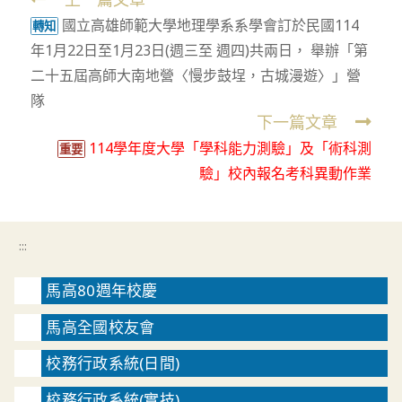
Read
國立高雄師範大學地理學系系學會訂於民國114
more
轉知
年1月22日至1月23日(週三至 週四)共兩日， 舉辦「第
articles
二十五屆高師大南地營〈慢步鼓埕，古城漫遊〉」營
隊
下一篇文章
114學年度大學「學科能力測驗」及「術科測
重要
驗」校內報名考科異動作業
:::
馬高80週年校慶
馬高全國校友會
校務行政系統(日間)
校務行政系統(實技)